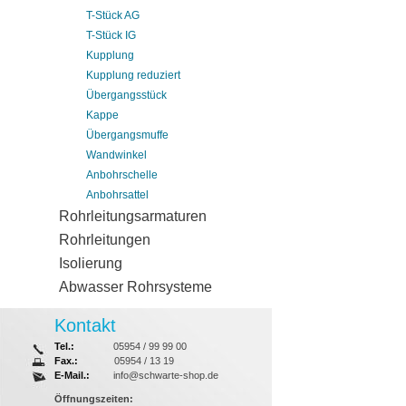
T-Stück AG
T-Stück IG
Kupplung
Kupplung reduziert
Übergangsstück
Kappe
Übergangsmuffe
Wandwinkel
Anbohrschelle
Anbohrsattel
Rohrleitungsarmaturen
Rohrleitungen
Isolierung
Abwasser Rohrsysteme
Kontakt
Tel.:
05954 / 99 99 00
Fax.:
05954 / 13 19
E-Mail.:
info@schwarte-shop.de
Öffnungszeiten: