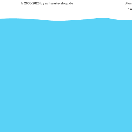
© 2008-2026 by schwarte-shop.de
Site
* 