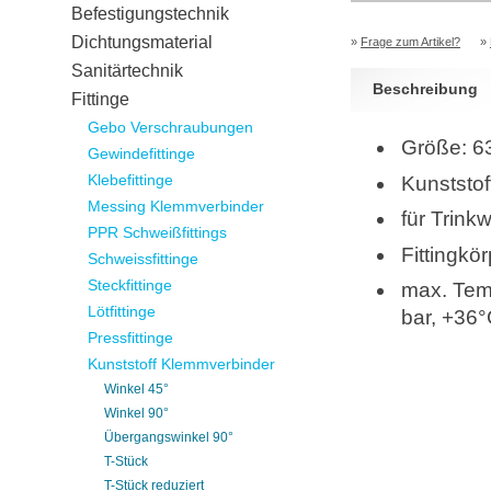
Befestigungstechnik
Dichtungsmaterial
»
Frage zum Artikel?
»
Sanitärtechnik
Beschreibung
Fittinge
Gebo Verschraubungen
Größe: 6
Gewindefittinge
Klebefittinge
Kunststo
Messing Klemmverbinder
für Trink
PPR Schweißfittings
Fittingkö
Schweissfittinge
Steckfittinge
max. Temp
Lötfittinge
bar, +36°
Pressfittinge
Kunststoff Klemmverbinder
Winkel 45°
Winkel 90°
Übergangswinkel 90°
T-Stück
T-Stück reduziert