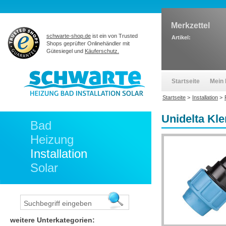
Merkzettel
schwarte-shop.de
ist ein von Trusted
Artikel:
Shops geprüfter Onlinehändler mit
Gütesiegel und
Käuferschutz.
Startseite
Mein 
Startseite
>
Installation
>
Unidelta Kl
Bad
Heizung
Installation
Solar
weitere Unterkategorien: