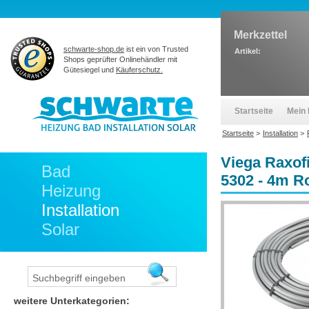
Merkzettel
schwarte-shop.de
ist ein von Trusted
Artikel:
Shops geprüfter Onlinehändler mit
Gütesiegel und
Käuferschutz.
Startseite
Mein 
Startseite
>
Installation
>
Viega Raxof
Bad
5302 - 4m Ro
Heizung
Installation
Solar
weitere Unterkategorien: