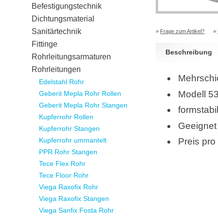
Befestigungstechnik
Dichtungsmaterial
Sanitärtechnik
»
Frage zum Artikel?
»
Fittinge
Beschreibung
Rohrleitungsarmaturen
Rohrleitungen
Mehrschi
Edelstahl Rohr
Modell 5
Geberit Mepla Rohr Rollen
Geberit Mepla Rohr Stangen
formstabi
Kupferrohr Rollen
Geeignet 
Kupferrohr Stangen
Kupferrohr ummantelt
Preis pro
PPR Rohr Stangen
Tece Flex Rohr
Tece Floor Rohr
Viega Raxofix Rohr
Viega Raxofix Stangen
Viega Sanfix Fosta Rohr