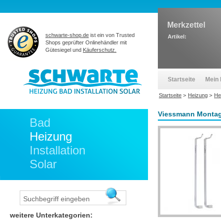
Merkzettel
schwarte-shop.de
ist ein von Trusted
Artikel:
Shops geprüfter Onlinehändler mit
Gütesiegel und
Käuferschutz.
Startseite
Mein 
Startseite
>
Heizung
>
He
Viessmann Montag
Bad
Heizung
Installation
Solar
weitere Unterkategorien: