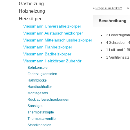
Gasheizung
»
Frage zum Artikel?
»
Holzheizung
Heizkörper
Beschreibung
Viessmann Universalheizkörper
Viessmann Austauschheizkörper
2 Federzugkon
Viessmann Mittelanschlussheizkörper
4 Schrauben, 
Viessmann Planheizkörper
1 Luft- und 1 B
Viessmann Badheizkörper
1 Ventileinsatz
Viessmann Heizkörper Zubehör
Bohrkonsolen
Federzugkonsolen
Hahnblöcke
Handtuchhalter
Montagesets
Rücklaufverschraubungen
Sonstiges
Thermostatköpfe
Thermostatventile
Standkonsolen