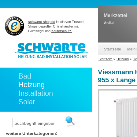
Merkzettel
schwarte-shop.de
ist ein von Trusted
Artikel:
Shops geprüfter Onlinehändler mit
Gütesiegel und
Käuferschutz.
Startseite
Mein 
Startseite
>
Heizung
>
He
Viessmann H
Bad
955 x Läng
Heizung
Installation
Solar
weitere Unterkategorien: