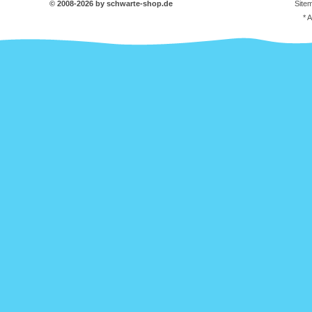
© 2008-2026 by schwarte-shop.de
Site
* 