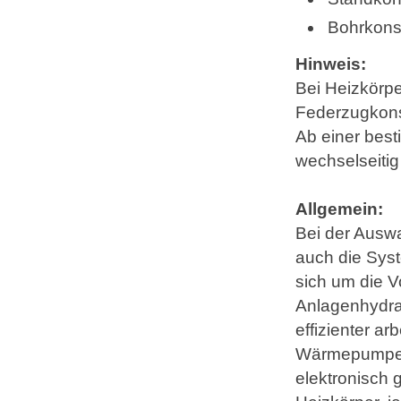
Bohrkons
Hinweis:
Bei Heizkörp
Federzugkons
Ab einer best
wechselseitig
Allgemein:
Bei der Auswa
auch die Syst
sich um die V
Anlagenhydrau
effizienter a
Wärmepumpena
elektronisch 