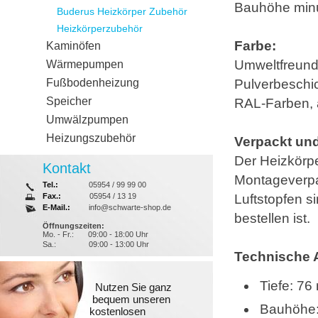
Bauhöhe min
Buderus Heizkörper Zubehör
Heizkörperzubehör
Farbe:
Kaminöfen
Umweltfreundl
Wärmepumpen
Fußbodenheizung
Pulverbeschi
Speicher
RAL-Farben, 
Umwälzpumpen
Heizungszubehör
Verpackt und
Der Heizkörpe
Kontakt
Montageverpac
Tel.:
05954 / 99 99 00
Fax.:
05954 / 13 19
Luftstopfen s
E-Mail.:
info@schwarte-shop.de
bestellen ist.
Öffnungszeiten:
Mo. - Fr.:
09:00 - 18:00 Uhr
Sa.:
09:00 - 13:00 Uhr
Technische 
Tiefe: 7
Nutzen Sie ganz
bequem unseren
Bauhöhe
kostenlosen