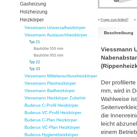
Gasheizung
Holzheizung
Heizkörper
»
Frage zum Artikel?
»
Viessmann Universalheizkörper
Beschreibung
Viessmann Austauschheizkörper
Typ 21
Viessmann U
Bauhöhe 555 mm
Bauhöhe 955 mm
Nabenabstan
Typ 22
(Rippenheizk
Typ 33
Viessmann Mittelanschlussheizkörper
Der profilier
Viessmann Planheizkörper
mm, wird in D
Viessmann Badheizkörper
Viessmann Heizkörper Zubehör
Wahlweise ist
Buderus C-Profil Heizkörper
Seitenverklei
Buderus VC-Profil Heizkörper
die Innenrein
Buderus C-Plan Heizkörper
leicht abzun
Buderus VC-Plan Heizkörper
einem Betrieb
Buderus Hygieneheizkörper