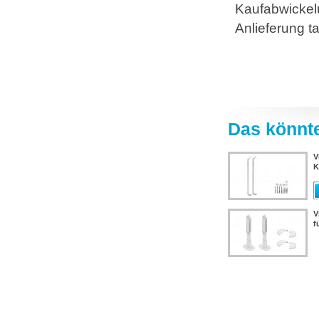
Kaufabwickelu
Anlieferung t
Das könnte
V
K
V
f