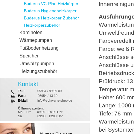
Innenreinigun
Buderus VC-Plan Heizkörper
Buderus Hygieneheizkörper
Ausführunge
Buderus Heizkörper Zubehör
Wärmeleistu
Heizkörperzubehör
Umweltfreund
Kaminöfen
Wärmepumpen
Farbveredelt
Fußbodenheizung
Farbe: weiß 
Speicher
Anschlüsse sei
Umwälzpumpen
Anschlüsse un
Heizungszubehör
Betriebsdruck
Prüfdruck: 13
Kontakt
Temperatur m
Tel.:
05954 / 99 99 00
Fax.:
05954 / 13 19
Höhe: 600 m
E-Mail.:
info@schwarte-shop.de
Länge: 1000
Öffnungszeiten:
Mo. - Fr.:
09:00 - 18:00 Uhr
Tiefe: 76 mm
Sa.:
09:00 - 13:00 Uhr
Wärmeleistun
bei Systemte