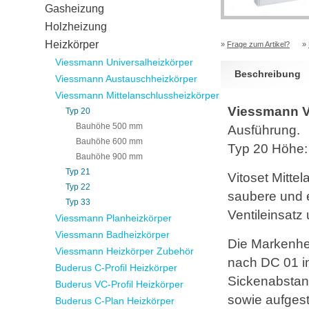
Gasheizung
Holzheizung
Heizkörper
»
Frage zum Artikel?
»
Viessmann Universalheizkörper
Beschreibung
Viessmann Austauschheizkörper
Viessmann Mittelanschlussheizkörper
Viessmann Vi
Typ 20
Bauhöhe 500 mm
Ausführung.
Bauhöhe 600 mm
Typ 20 Höhe
Bauhöhe 900 mm
Typ 21
Vitoset Mitte
Typ 22
saubere und e
Typ 33
Ventileinsatz 
Viessmann Planheizkörper
Viessmann Badheizkörper
Die Markenhe
Viessmann Heizkörper Zubehör
nach DC 01 in 
Buderus C-Profil Heizkörper
Sickenabstan
Buderus VC-Profil Heizkörper
sowie aufgest
Buderus C-Plan Heizkörper