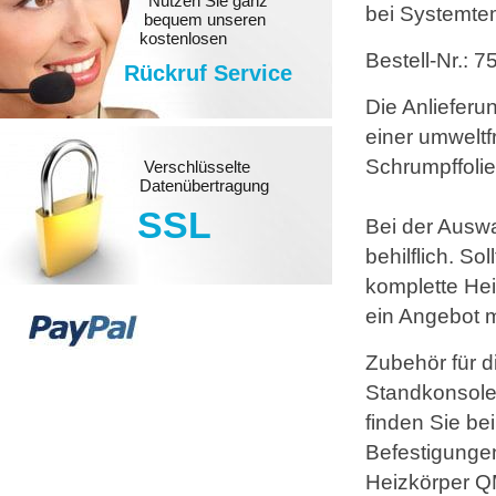
Nutzen Sie ganz
bei Systemte
bequem unseren
kostenlosen
Bestell-Nr.: 
Rückruf Service
Die Anlieferu
einer umwelt
Schrumpffolie
Verschlüsselte
Datenübertragung
SSL
Bei der Auswa
behilflich. S
komplette Hei
ein Angebot m
Zubehör für d
Standkonsole
finden Sie be
Befestigungen
Heizkörper QM