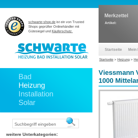
Merkzettel
schwarte-shop.de
ist ein von Trusted
Artikel:
Shops geprüfter Onlinehändler mit
Gütesiegel und
Käuferschutz.
Startseite
Mein 
Startseite
>
Heizung
>
He
Viessmann V
Bad
1000 Mittel
Heizung
Installation
Solar
weitere Unterkategorien: