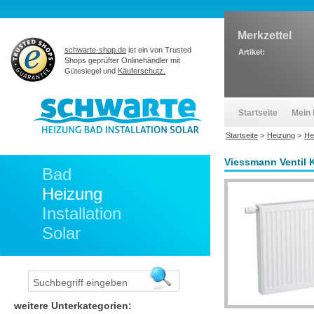
Merkzettel
schwarte-shop.de
ist ein von Trusted
Artikel:
Shops geprüfter Onlinehändler mit
Gütesiegel und
Käuferschutz.
Startseite
Mein 
Startseite
>
Heizung
>
He
Viessmann Ventil 
Bad
Heizung
Installation
Solar
weitere Unterkategorien: