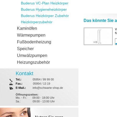
Buderus VC-Plan Heizkörper
Buderus Hygieneheizkörper
Buderus Heizkörper Zubehör
Das könnte Sie a
Heizkörperzubehör
Kaminöfen
V
f
Wärmepumpen
Fußbodenheizung
Speicher
Umwälzpumpen
Heizungszubehör
Kontakt
Tel.:
05954 / 99 99 00
Fax.:
05954 / 13 19
E-Mail.:
info@schwarte-shop.de
Öffnungszeiten:
Mo. - Fr.:
09:00 - 18:00 Uhr
Sa.:
09:00 - 13:00 Uhr