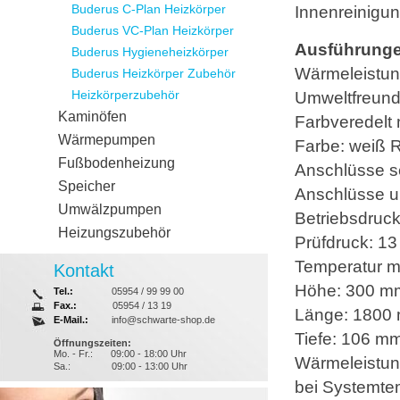
Buderus C-Plan Heizkörper
Innenreinigun
Buderus VC-Plan Heizkörper
Ausführunge
Buderus Hygieneheizkörper
Wärmeleistu
Buderus Heizkörper Zubehör
Heizkörperzubehör
Umweltfreund
Kaminöfen
Farbveredelt
Wärmepumpen
Farbe: weiß 
Fußbodenheizung
Anschlüsse sei
Speicher
Anschlüsse un
Umwälzpumpen
Betriebsdruck
Heizungszubehör
Prüfdruck: 13
Temperatur m
Kontakt
Höhe: 300 m
Tel.:
05954 / 99 99 00
Fax.:
05954 / 13 19
Länge: 1800
E-Mail.:
info@schwarte-shop.de
Tiefe: 106 m
Öffnungszeiten:
Mo. - Fr.:
09:00 - 18:00 Uhr
Wärmeleistun
Sa.:
09:00 - 13:00 Uhr
bei Systemte