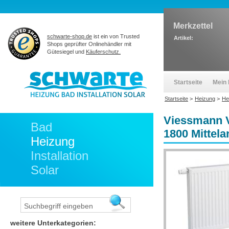
Merkzettel
schwarte-shop.de
ist ein von Trusted
Artikel:
Shops geprüfter Onlinehändler mit
Gütesiegel und
Käuferschutz.
Startseite
Mein 
Startseite
>
Heizung
>
He
Viessmann V
Bad
1800 Mittel
Heizung
Installation
Solar
weitere Unterkategorien: