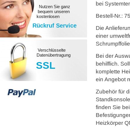
bei Systemte
Nutzen Sie ganz
bequem unseren
Bestell-Nr.: 
kostenlosen
Rückruf Service
Die Anlieferu
einer umwelt
Schrumpffolie
Verschlüsselte
Datenübertragung
Bei der Auswa
SSL
behilflich. S
komplette Hei
ein Angebot m
Zubehör für d
Standkonsole
finden Sie be
Befestigungen
Heizkörper QM