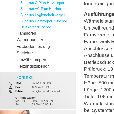
Buderus C-Plan Heizkörper
Innenreinigun
Buderus VC-Plan Heizkörper
Ausführunge
Buderus Hygieneheizkörper
Wärmeleistu
Buderus Heizkörper Zubehör
Heizkörperzubehör
Umweltfreund
Kaminöfen
Farbveredelt
Wärmepumpen
Farbe: weiß 
Fußbodenheizung
Anschlüsse sei
Speicher
Anschlüsse un
Umwälzpumpen
Betriebsdruck
Heizungszubehör
Prüfdruck: 13
Temperatur m
Kontakt
Höhe: 500 m
Tel.:
05954 / 99 99 00
Fax.:
05954 / 13 19
Länge: 1200
E-Mail.:
info@schwarte-shop.de
Tiefe: 106 m
Öffnungszeiten:
Mo. - Fr.:
09:00 - 18:00 Uhr
Wärmeleistun
Sa.:
09:00 - 13:00 Uhr
bei Systemte