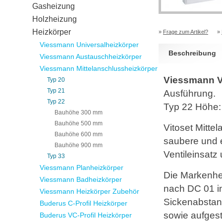
Gasheizung
Holzheizung
Heizkörper
»
Frage zum Artikel?
»
Viessmann Universalheizkörper
Beschreibung
Viessmann Austauschheizkörper
Viessmann Mittelanschlussheizkörper
Viessmann Vi
Typ 20
Typ 21
Ausführung.
Typ 22
Typ 22 Höhe
Bauhöhe 300 mm
Bauhöhe 500 mm
Vitoset Mitte
Bauhöhe 600 mm
saubere und e
Bauhöhe 900 mm
Ventileinsatz 
Typ 33
Viessmann Planheizkörper
Die Markenhe
Viessmann Badheizkörper
nach DC 01 in 
Viessmann Heizkörper Zubehör
Sickenabstan
Buderus C-Profil Heizkörper
sowie aufgest
Buderus VC-Profil Heizkörper