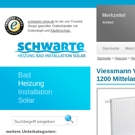
Merkzettel
schwarte-shop.de
ist ein von Trusted
Artikel:
Shops geprüfter Onlinehändler mit
Gütesiegel und
Käuferschutz.
Startseite
Mein 
Startseite
>
Heizung
>
He
Viessmann V
Bad
1200 Mittel
Heizung
Installation
Solar
weitere Unterkategorien: