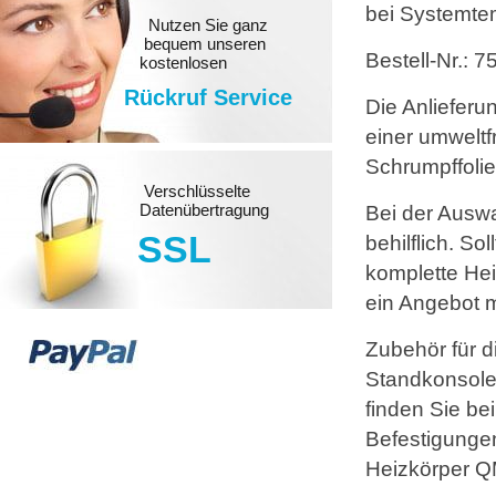
bei Systemte
Nutzen Sie ganz
bequem unseren
Bestell-Nr.: 
kostenlosen
Rückruf Service
Die Anlieferu
einer umwelt
Schrumpffolie
Verschlüsselte
Datenübertragung
Bei der Auswa
SSL
behilflich. S
komplette Hei
ein Angebot m
Zubehör für d
Standkonsole
finden Sie be
Befestigungen
Heizkörper QM