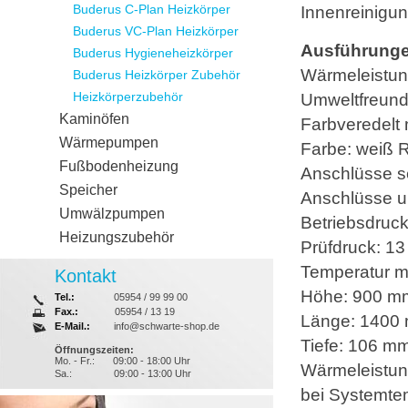
Buderus C-Plan Heizkörper
Innenreinigun
Buderus VC-Plan Heizkörper
Ausführunge
Buderus Hygieneheizkörper
Wärmeleistu
Buderus Heizkörper Zubehör
Heizkörperzubehör
Umweltfreund
Kaminöfen
Farbveredelt
Wärmepumpen
Farbe: weiß 
Fußbodenheizung
Anschlüsse sei
Speicher
Anschlüsse un
Umwälzpumpen
Betriebsdruck
Heizungszubehör
Prüfdruck: 13
Temperatur m
Kontakt
Höhe: 900 m
Tel.:
05954 / 99 99 00
Fax.:
05954 / 13 19
Länge: 1400
E-Mail.:
info@schwarte-shop.de
Tiefe: 106 m
Öffnungszeiten:
Mo. - Fr.:
09:00 - 18:00 Uhr
Wärmeleistun
Sa.:
09:00 - 13:00 Uhr
bei Systemte