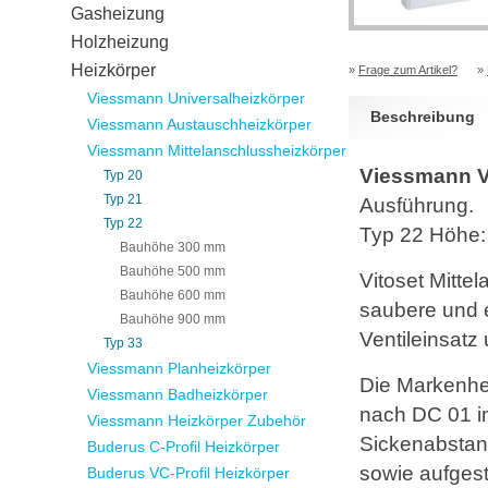
Gasheizung
Holzheizung
Heizkörper
»
Frage zum Artikel?
»
Viessmann Universalheizkörper
Beschreibung
Viessmann Austauschheizkörper
Viessmann Mittelanschlussheizkörper
Viessmann Vi
Typ 20
Typ 21
Ausführung.
Typ 22
Typ 22 Höhe
Bauhöhe 300 mm
Bauhöhe 500 mm
Vitoset Mitte
Bauhöhe 600 mm
saubere und e
Bauhöhe 900 mm
Ventileinsatz 
Typ 33
Viessmann Planheizkörper
Die Markenhe
Viessmann Badheizkörper
nach DC 01 in 
Viessmann Heizkörper Zubehör
Sickenabstan
Buderus C-Profil Heizkörper
sowie aufgest
Buderus VC-Profil Heizkörper