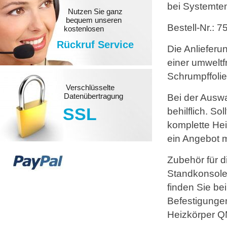
bei Systemte
Nutzen Sie ganz
bequem unseren
Bestell-Nr.: 
kostenlosen
Rückruf Service
Die Anlieferu
einer umwelt
Schrumpffolie
Verschlüsselte
Datenübertragung
Bei der Auswa
SSL
behilflich. S
komplette Hei
ein Angebot m
Zubehör für d
Standkonsole
finden Sie be
Befestigungen
Heizkörper QM