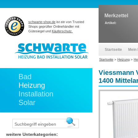
Merkzettel
schwarte-shop.de
ist ein von Trusted
Artikel:
Shops geprüfter Onlinehändler mit
Gütesiegel und
Käuferschutz.
Startseite
Mein 
Startseite
>
Heizung
>
He
Viessmann V
Bad
1400 Mittel
Heizung
Installation
Solar
weitere Unterkategorien: