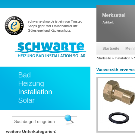
Merkzettel
schwarte-shop.de
ist ein von Trusted
Artikel:
Shops geprüfter Onlinehändler mit
Gütesiegel und
Käuferschutz.
Startseite
Mein 
Startseite
>
Installation
>
Wasserzählerversch
Bad
Heizung
Installation
Solar
weitere Unterkategorien: