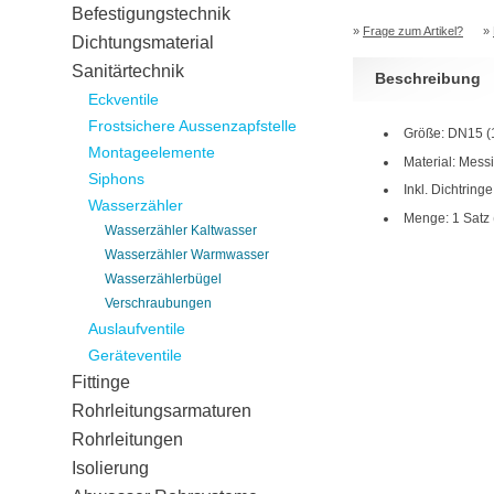
Befestigungstechnik
»
Frage zum Artikel?
»
Dichtungsmaterial
Sanitärtechnik
Beschreibung
Eckventile
Frostsichere Aussenzapfstelle
Größe: DN15 (1
Montageelemente
Material: Mess
Siphons
Inkl. Dichtringe
Wasserzähler
Menge: 1 Satz 
Wasserzähler Kaltwasser
Wasserzähler Warmwasser
Wasserzählerbügel
Verschraubungen
Auslaufventile
Geräteventile
Fittinge
Rohrleitungsarmaturen
Rohrleitungen
Isolierung