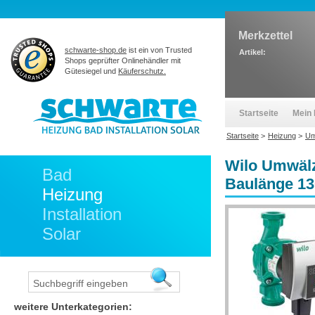
Merkzettel
schwarte-shop.de
ist ein von Trusted
Artikel:
Shops geprüfter Onlinehändler mit
Gütesiegel und
Käuferschutz.
Startseite
Mein 
Startseite
>
Heizung
>
Um
Wilo Umwälz
Bad
Baulänge 1
Heizung
Installation
Solar
weitere Unterkategorien: