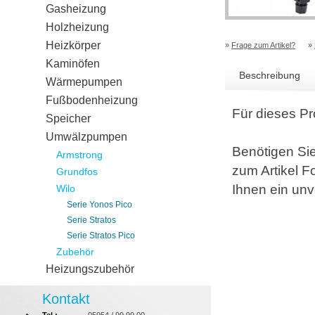
Gasheizung
Holzheizung
Heizkörper
»
Frage zum Artikel?
»
Kaminöfen
Beschreibung
Wärmepumpen
Fußbodenheizung
Für dieses Pr
Speicher
Umwälzpumpen
Benötigen Si
Armstrong
zum Artikel F
Grundfos
Ihnen ein unv
Wilo
Serie Yonos Pico
Serie Stratos
Serie Stratos Pico
Zubehör
Heizungszubehör
Kontakt