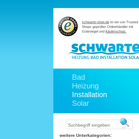
schwarte-shop.de
ist ein von Trusted
Shops geprüfter Onlinehändler mit
Gütesiegel und
Käuferschutz.
Bad
Heizung
Installation
Solar
weitere Unterkategorien: