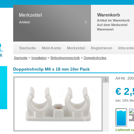
Warenkorb
Merkzettel
Artikel im Warenkorb
Artikel:
0
Auf dem Merkzettel
Warenwert
Startseite
Mein Konto
Merkzettel
Registrieren
Infocente
Startseite
>
Installation
>
Befestigungstechnik
>
Doppelrohrclips
Doppelrohrclip M6 x 18 mm 10er Pack
Art-Nr.:
200
1
€ 2
inkl. 19% Mw
Lieferzeit c