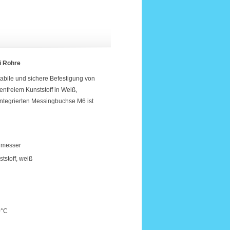
ei Rohre
tabile und sichere Befestigung von
enfreiem Kunststoff in Weiß,
integrierten Messingbuchse M6 ist
hmesser
tstoff, weiß
0°C