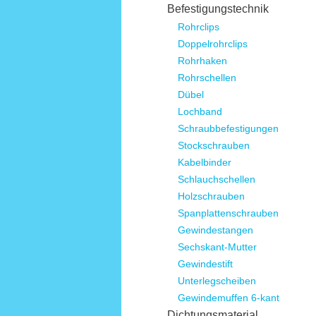
Befestigungstechnik
Rohrclips
Doppelrohrclips
Rohrhaken
Rohrschellen
Dübel
Lochband
Schraubbefestigungen
Stockschrauben
Kabelbinder
Schlauchschellen
Holzschrauben
Spanplattenschrauben
Gewindestangen
Sechskant-Mutter
Gewindestift
Unterlegscheiben
Gewindemuffen 6-kant
Dichtungsmaterial