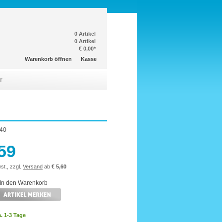
0 Artikel
0 Artikel
€ 0,00*
Warenkorb öffnen
Kasse
r
40
,59
st., zzgl.
Versand
ab
€ 5,60
a. 1-3 Tage