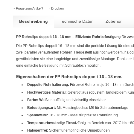
»
Frage zum Artikel?
»
Drucken
Beschreibung
Technische Daten
Zubehör
PP Rohrclips doppelt 16 - 18 mm – Effiziente Rohrbefestigung für zw
Die PP Rohrclips doppelt 16 - 18 mm sind die perfekte Lösung für eine s
zwei parallel verlaufenden Rohren. Hergestellt aus hochwertigem, halog
gewährleisten sie eine langlebige und zuverlässige Montage. Dank der 
eine einfache Befestigung mit Schraubloch möglich.
Eigenschaften der PP Rohrclips doppelt 16 - 18 mm:
Doppelte Rohrhalterung:
Für zwei Rohre mit je 16 - 18 mm Durc
Hochwertiges Material:
Gefertigt aus robustem, langlebigem Kuns
Farbe: Weiß
unauffällig und vielseitig einsetzbar
Befestigungsart:
Mit Messingbuchse M6 für Schraubmontage
Spannweite:
16 - 18 mm - ideal für präzise Rohrführung
Temperaturbeständig:
Einsatzfähig im Bereich von -20°C bis +8
Halogenfrei:
Sicher für empfindliche Umgebungen