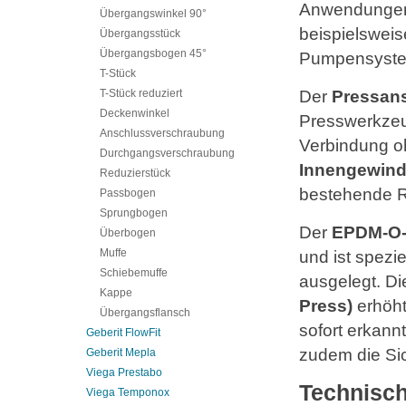
Anwendungen
Übergangswinkel 90°
beispielsweis
Übergangsstück
Übergangsbogen 45°
Pumpensyst
T-Stück
Der
Pressans
T-Stück reduziert
Deckenwinkel
Presswerkzeug
Anschlussverschraubung
Verbindung 
Durchgangsverschraubung
Innengewind
Reduzierstück
bestehende R
Passbogen
Sprungbogen
Der
EPDM-O-
Überbogen
Muffe
und ist spez
Schiebemuffe
ausgelegt. D
Kappe
Press)
erhöht
Übergangsflansch
sofort erkann
Geberit FlowFit
zudem die Sic
Geberit Mepla
Viega Prestabo
Technisch
Viega Temponox