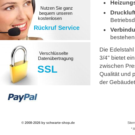
Heizung
Nutzen Sie ganz
Druckluf
bequem unseren
kostenlosen
Betriebs
Rückruf Service
Verbind
bestehe
Die Edelstahl
Verschlüsselte
3/4" bietet e
Datenübertragung
zwischen Pre
SSL
Qualität und 
der Gebäudete
© 2008-2026 by schwarte-shop.de
Site
* 