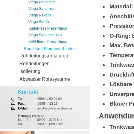
Viega Profipress
Material:
Viega Sanpress
Anschlü
Viega Raxofix
Viega Sanfix
Presskon
SudoPress Pressfittings
O-Ring:
E
Viega Sanpress Inox
KAN-therm Pressfittings
Max. Bet
Kunststoff Klemmverbinder
Temperat
Rohrleitungsarmaturen
Rohrleitungen
Trinkwas
Isolierung
Druckluf
Abwasser Rohrsysteme
Lösbare
Kontakt
Unverpre
Tel.:
05954 / 99 99 00
Blauer P
Fax.:
05954 / 13 19
E-Mail.:
info@schwarte-shop.de
Anwendun
Öffnungszeiten:
Mo. - Fr.:
09:00 - 18:00 Uhr
Sa.:
09:00 - 13:00 Uhr
Trinkwas