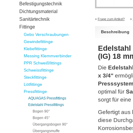
Befestigungstechnik
Dichtungsmaterial
Sanitärtechnik
»
Frage zum Artikel?
»
Fittinge
Beschreibung
Gebo Verschraubungen
Gewindefittinge
Edelstahl
Klebefittinge
(IG) 18 m
Messing Klemmverbinder
PPR Schweißfittings
Die
Edelstah
Schweissfittinge
x 3/4"
ermögli
Steckfittinge
Presssystem
Lötfittinge
optimal für
Sa
Pressfittinge
AQUAGAS Pressfittings
sorgt für ein
Edelstahl Pressfittings
Gefertigt au
Bogen 90°
Bogen 45°
diese Durchg
Übergangsbogen 90°
Korrosionsbest
Übergangsmuffe