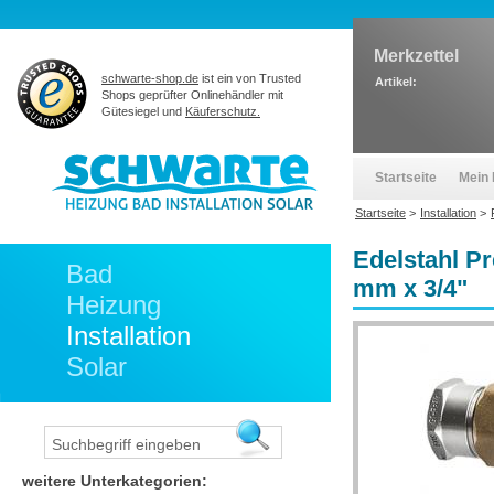
Merkzettel
schwarte-shop.de
ist ein von Trusted
Artikel:
Shops geprüfter Onlinehändler mit
Gütesiegel und
Käuferschutz.
Startseite
Mein 
Startseite
>
Installation
>
Edelstahl P
Bad
mm x 3/4"
Heizung
Installation
Solar
weitere Unterkategorien: