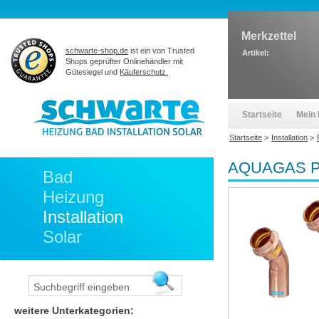
Merkzettel
schwarte-shop.de
ist ein von Trusted
Artikel:
Shops geprüfter Onlinehändler mit
Gütesiegel und
Käuferschutz.
Startseite
Mein 
Startseite
>
Installation
>
AQUAGAS Pre
Bad
Heizung
Installation
Solar
weitere Unterkategorien: