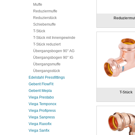
Muffe
Reduziermuffe
Reduzierstück
Reduziermu
Schiebemuffe
T-Stück
T-Stück mit Innengewinde
T-Stück reduziert
Übergangsbogen 90° AG
Übergangsbogen 90° IG
Übergangsmuffe
Übergangsstück
Edelstahl Pressfittings
Geberit FlowFit
Geberit Mepla
T-Stück
Viega Prestabo
Viega Temponox
Viega Profipress
Viega Sanpress
Viega Raxofix
Viega Sanfix