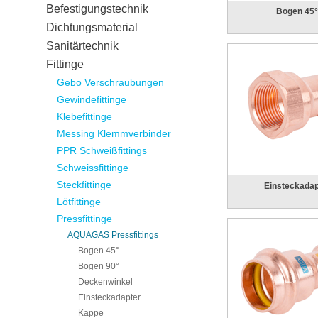
Befestigungstechnik
Bogen 45
Dichtungsmaterial
Sanitärtechnik
Fittinge
Gebo Verschraubungen
Gewindefittinge
Klebefittinge
Messing Klemmverbinder
PPR Schweißfittings
Schweissfittinge
Steckfittinge
Einsteckadap
Lötfittinge
Pressfittinge
AQUAGAS Pressfittings
Bogen 45°
Bogen 90°
Deckenwinkel
Einsteckadapter
Kappe