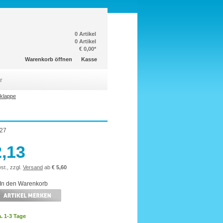
0 Artikel
0 Artikel
€ 0,00*
Warenkorb öffnen
Kasse
r
klappe
27
2,13
st., zzgl.
Versand
ab
€ 5,60
a. 1-3 Tage