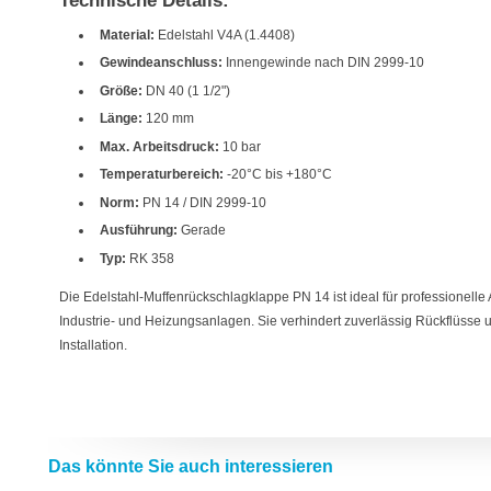
Technische Details:
Material:
Edelstahl V4A (1.4408)
Gewindeanschluss:
Innengewinde nach DIN 2999-10
Größe:
DN 40 (1 1/2")
Länge:
120 mm
Max. Arbeitsdruck:
10 bar
Temperaturbereich:
-20°C bis +180°C
Norm:
PN 14 / DIN 2999-10
Ausführung:
Gerade
Typ:
RK 358
Die Edelstahl-Muffenrückschlagklappe PN 14 ist ideal für professionell
Industrie- und Heizungsanlagen. Sie verhindert zuverlässig Rückflüsse un
Installation.
Das könnte Sie auch interessieren