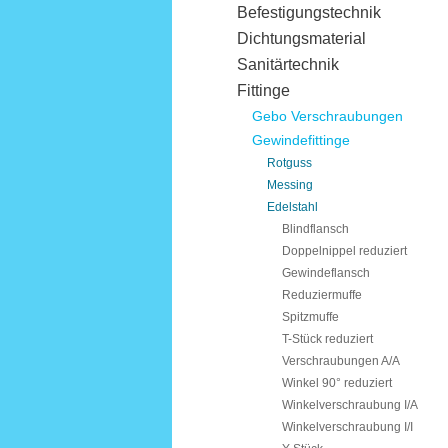
Befestigungstechnik
Dichtungsmaterial
Sanitärtechnik
Fittinge
Gebo Verschraubungen
Gewindefittinge
Rotguss
Messing
Edelstahl
Blindflansch
Doppelnippel reduziert
Gewindeflansch
Reduziermuffe
Spitzmuffe
T-Stück reduziert
Verschraubungen A/A
Winkel 90° reduziert
Winkelverschraubung I/A
Winkelverschraubung I/I