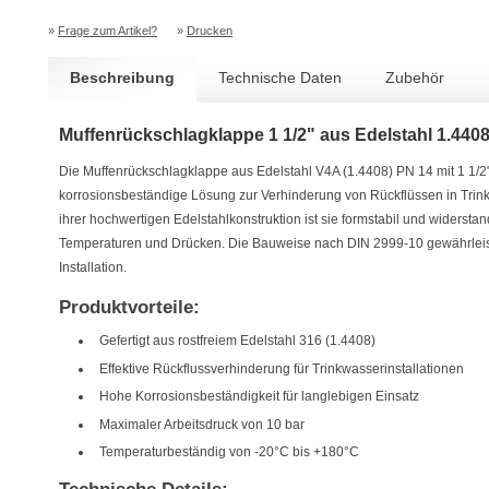
»
Frage zum Artikel?
»
Drucken
Beschreibung
Technische Daten
Zubehör
Muffenrückschlagklappe 1 1/2" aus Edelstahl 1.440
Die Muffenrückschlagklappe aus Edelstahl V4A (1.4408) PN 14 mit 1 1/2"
korrosionsbeständige Lösung zur Verhinderung von Rückflüssen in Trin
ihrer hochwertigen Edelstahlkonstruktion ist sie formstabil und widers
Temperaturen und Drücken. Die Bauweise nach DIN 2999-10 gewährleist
Installation.
Produktvorteile:
Gefertigt aus rostfreiem Edelstahl 316 (1.4408)
Effektive Rückflussverhinderung für Trinkwasserinstallationen
Hohe Korrosionsbeständigkeit für langlebigen Einsatz
Maximaler Arbeitsdruck von 10 bar
Temperaturbeständig von -20°C bis +180°C