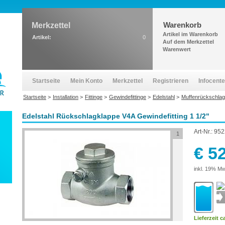
Warenkorb
Merkzettel
Artikel im Warenkorb
Artikel:
0
Auf dem Merkzettel
Warenwert
Startseite
Mein Konto
Merkzettel
Registrieren
Infocente
Startseite
>
Installation
>
Fittinge
>
Gewindefittinge
>
Edelstahl
>
Muffenrückschlag
Edelstahl Rückschlagklappe V4A Gewindefitting 1 1/2"
Art-Nr.:
952
1
€ 5
inkl. 19% Mw
Lieferzeit c