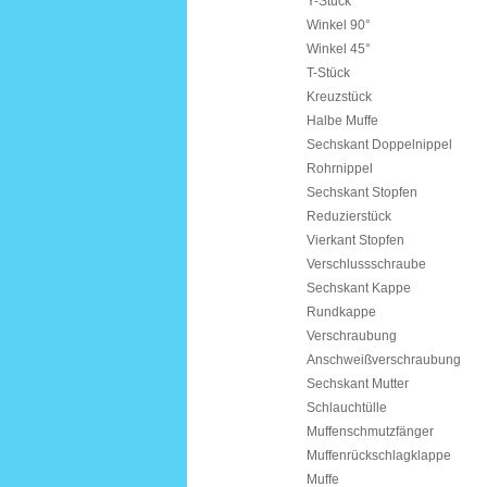
Y-Stück
Winkel 90°
Winkel 45°
T-Stück
Kreuzstück
Halbe Muffe
Sechskant Doppelnippel
Rohrnippel
Sechskant Stopfen
Reduzierstück
Vierkant Stopfen
Verschlussschraube
Sechskant Kappe
Rundkappe
Verschraubung
Anschweißverschraubung
Sechskant Mutter
Schlauchtülle
Muffenschmutzfänger
Muffenrückschlagklappe
Muffe