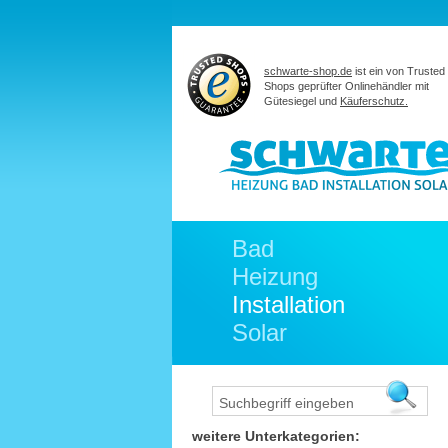
schwarte-shop.de
ist ein von Trusted
Shops geprüfter Onlinehändler mit
Gütesiegel und
Käuferschutz.
Bad
Heizung
Installation
Solar
weitere Unterkategorien: