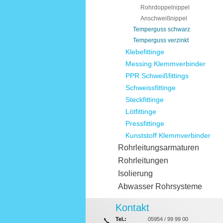
Rohrdoppelnippel
Anschweißnippel
Temperguss schwarz
Temperguss verzinkt
Klebefittinge
Messing Klemmverbinder
PPR Schweißfittings
Schweissfittinge
Steckfittinge
Lötfittinge
Pressfittinge
Kunststoff Klemmverbinder
Rohrleitungsarmaturen
Rohrleitungen
Isolierung
Abwasser Rohrsysteme
Kontakt
Tel.:
05954 / 99 99 00