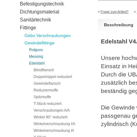
Befestigungstechnik
Dichtungsmaterial
»
Frage zum Artikel?
»
Sanitärtechnik
Beschreibung
Fittinge
Gebo Verschraubungen
Edelstahl V
Gewindefittinge
Rotguss
Messing
Unsere hochwe
Edelstahl
Einsatz in H
Blindflansch
Durch die UBA
Doppelnippel reduziert
zusätzlich bes
Gewindeflansch
beständig ge
Reduziermuffe
Spitzmuffe
T-Stück reduziert
Die Gewinde 
Verschraubungen A/A
passgenau gef
Winkel 90° reduziert
zylindrisch (
Winkelverschraubung I/A
Winkelverschraubung I/I