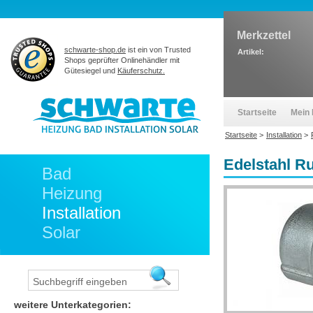
Merkzettel
schwarte-shop.de
ist ein von Trusted
Artikel:
Shops geprüfter Onlinehändler mit
Gütesiegel und
Käuferschutz.
Startseite
Mein 
Startseite
>
Installation
>
Edelstahl R
Bad
Heizung
Installation
Solar
weitere Unterkategorien: