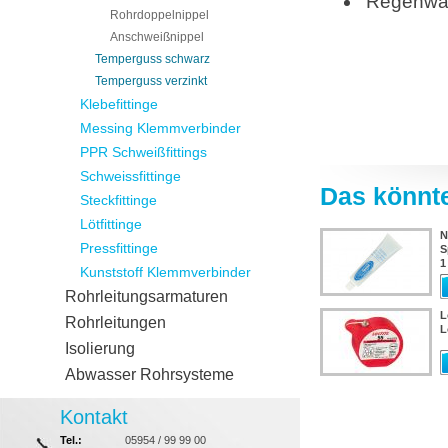
Regenwa
Rohrdoppelnippel
Anschweißnippel
Temperguss schwarz
Temperguss verzinkt
Klebefittinge
Messing Klemmverbinder
PPR Schweißfittings
Schweissfittinge
Das könnte
Steckfittinge
Lötfittinge
N
Pressfittinge
S
1
Kunststoff Klemmverbinder
Rohrleitungsarmaturen
L
Rohrleitungen
L
Isolierung
Abwasser Rohrsysteme
Kontakt
Tel.:
05954 / 99 99 00