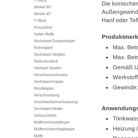
Y-Stück
Die konischen
Winkel 90°
Außengewinde 
Winkel 45°
Hanf oder Tef
T-Stück
Kreuzstück
Halbe Muffe
Produktmerk
Sechskant Doppelnippel
Max. Bet
Rohrnippel
Sechskant Stopfen
Max. Betr
Reduzierstück
Gemäß UBA
Vierkant Stopfen
Verschlussschraube
Werkstoff
Sechskant Kappe
Gewinde: 
Rundkappe
Verschraubung
Anschweißverschraubung
Anwendungs
Sechskant Mutter
Schlauchtülle
Trinkwass
Muffenschmutzfänger
Heizung 
Muffenrückschlagklappe
Muffe