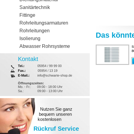
Sanitärtechnik
Fittinge
Rohrleitungsarmaturen
Rohrleitungen
Das könnte
Isolierung
Abwasser Rohrsysteme
S
8
Kontakt
Tel.:
05954 / 99 99 00
Fax.:
05954 / 13 19
E-Mail.:
info@schwarte-shop.de
Öffnungszeiten:
Mo. - Fr.:
09:00 - 18:00 Uhr
Sa.:
09:00 - 13:00 Uhr
Nutzen Sie ganz
bequem unseren
kostenlosen
Rückruf Service