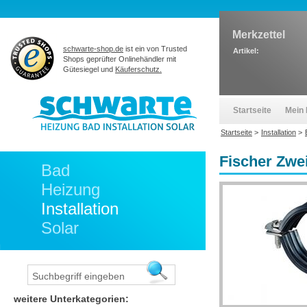
Merkzettel
schwarte-shop.de
ist ein von Trusted
Artikel:
Shops geprüfter Onlinehändler mit
Gütesiegel und
Käuferschutz.
Startseite
Mein 
Startseite
>
Installation
>
Fischer Zwe
Bad
Heizung
Installation
Solar
weitere Unterkategorien: