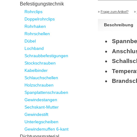
Befestigungstechnik
Rohrclips
»
Frage zum Artikel?
»
Doppelrohrclips
Beschreibung
Rohrhaken
Rohrschellen
Spannbe
Dübel
Lochband
Anschlu
Schraubbefestigungen
Schallsc
Stockschrauben
Temperat
Kabelbinder
Schlauchschellen
Brandsc
Holzschrauben
Spanplattenschrauben
Gewindestangen
Sechskant-Mutter
Gewindestift
Unterlegscheiben
Gewindemuffen 6-kant
Dichtungsmaterial