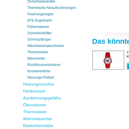
Sicherheitsventile
Thermische Ablaufsicherungen
Feuerungsregler
KFE Kugelhahn
Füllarmaturen
Schnellentlüfter
Schmutzfänger
Das könnte
Mikroblasenabscheider
Thermometer
T
K
Manometer
Rückflussverhinderer
Kesselverteiler
Heizungs-Füllset
Heizungsmischer
Heizkreisset
Ausdehnungsgefäße
Ölarmaturen
Thermostate
Wärmetauscher
Elektroheizstäbe