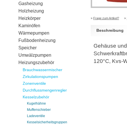
Gasheizung
Holzheizung
Heizkörper
»
Frage zum Artikel?
»
Kaminöfen
Beschreibung
Wärmepumpen
Fußbodenheizung
Gehäuse und K
Speicher
Schwerkraftbr
Umwälzpumpen
120°C, Kvs-W
Heizungszubehör
Brauchwassermischer
Zirkulationspumpen
Zonenventile
Durchflussmengenregler
Kesselzubehör
Kugelhähne
Muffenschieber
Ladeventile
Kesselsicherheitsgruppen