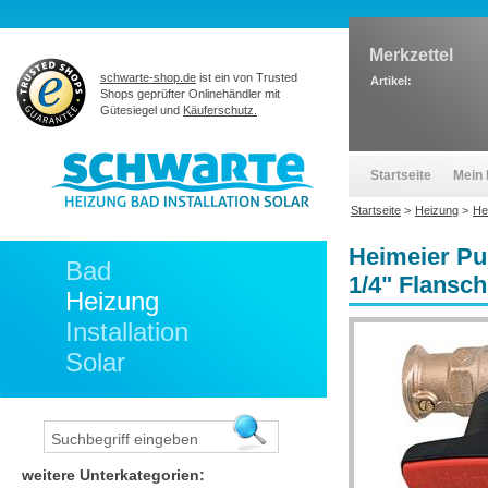
Merkzettel
schwarte-shop.de
ist ein von Trusted
Artikel:
Shops geprüfter Onlinehändler mit
Gütesiegel und
Käuferschutz.
Startseite
Mein 
Startseite
>
Heizung
>
He
Heimeier Pu
Bad
1/4" Flansch
Heizung
Installation
Solar
weitere Unterkategorien: