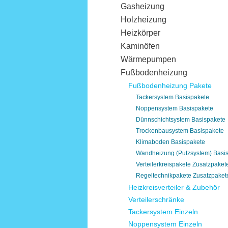
Gasheizung
Holzheizung
Heizkörper
Kaminöfen
Wärmepumpen
Fußbodenheizung
Fußbodenheizung Pakete
Tackersystem Basispakete
Noppensystem Basispakete
Dünnschichtsystem Basispakete
Trockenbausystem Basispakete
Klimaboden Basispakete
Wandheizung (Putzsystem) Basi
Verteilerkreispakete Zusatzpaket
Regeltechnikpakete Zusatzpaket
Heizkreisverteiler & Zubehör
Verteilerschränke
Tackersystem Einzeln
Noppensystem Einzeln