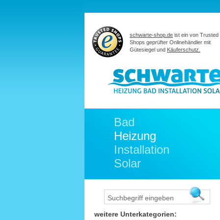
schwarte-shop.de
ist ein von Trusted
Shops geprüfter Onlinehändler mit
Gütesiegel und
Käuferschutz.
Bad
Heizung
Installation
Solar
weitere Unterkategorien: