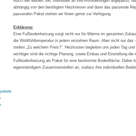
Auch hier wählen Sie, individuell an ihre Anforderungen angepasst, d
abhängig von den benötigten Heizkreisen und dann das passende Re
passenden Paket stehen wir Ihnen gerne zur Verfügung.
Erklärung:
Eine Fußbodenheizung sorgt nicht nur für Wärme im gesamten Zuhaus
die Wohlfühltemperatur in jedem einzelnen Raum. Aber nicht nur das
stellen „Zu welchem Preis?“. Heizkosten begleiten uns jeden Tag und
wichtiger sind die richtige Planung, sowie Einbau und Einstellung der
Fußbodenheizung als Paket für eine bestimmte Bodenfläche. Daher b
eigenständigem Zusammenstellen an, sodass ihre individuellen Bedürf
spakete
e
e