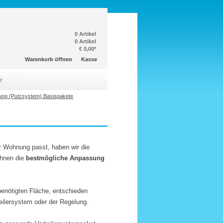
0 Artikel
0 Artikel
€ 0,00*
Warenkorb öffnen
Kasse
r
ng (Putzsystem) Basispakete
r Wohnung passt, haben wir die
ihnen die
bestmögliche Anpassung
 benötigten Fläche, entschieden
ilersystem oder der Regelung.