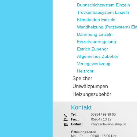
Dünnschichtsystem Einzeln
Trockenbausystem Einzeln
Klimaboden Einzeln
Wandheizung (Putzsystem) Ein
Dämmung Einzeln
Einzelraumregelung
Estrich Zubehör
Allgemeines Zubehör
Verlegewerkzeug
Heizrohr
Speicher
Umwälzpumpen
Heizungszubehör
Kontakt
Tel.:
05954 / 99 99 00
Fax.:
05954 / 13 19
E-Mail.:
info@schwarte-shop.de
Öffnungszeiten:
Mo. - Fr.:
09:00 - 18:00 Uhr