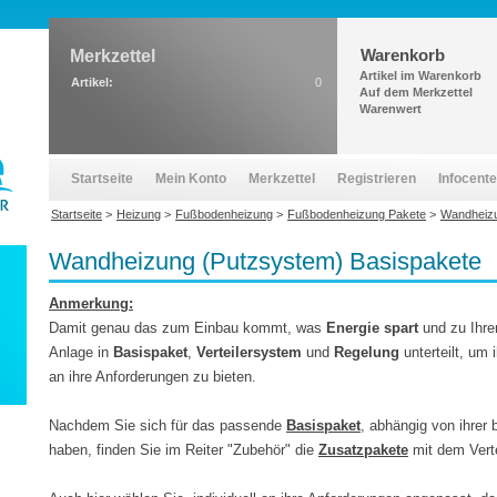
Warenkorb
Merkzettel
Artikel im Warenkorb
Artikel:
0
Auf dem Merkzettel
Warenwert
Startseite
Mein Konto
Merkzettel
Registrieren
Infocente
Startseite
>
Heizung
>
Fußbodenheizung
>
Fußbodenheizung Pakete
>
Wandheizu
Wandheizung (Putzsystem) Basispakete
Anmerkung:
Damit genau das zum Einbau kommt, was
Energie spart
und zu Ihre
Anlage in
Basispaket
,
Verteilersystem
und
Regelung
unterteilt, um 
an ihre Anforderungen zu bieten.
Nachdem Sie sich für das passende
Basispaket
, abhängig von ihrer
haben, finden Sie im Reiter "Zubehör" die
Zusatzpakete
mit dem Verte