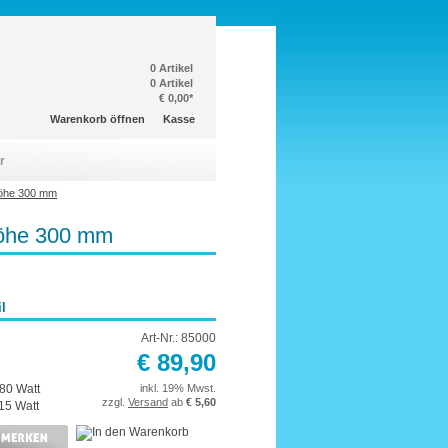
0 Artikel
0 Artikel
€ 0,00*
Warenkorb öffnen
Kasse
r
öhe 300 mm
höhe 300 mm
l
Art-Nr.: 85000
€ 89,90
80 Watt
inkl. 19% Mwst.
zzgl.
Versand
ab
€ 5,60
15 Watt