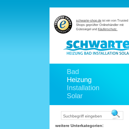
schwarte-shop.de
ist ein von Trusted
Shops geprüfter Onlinehändler mit
Gütesiegel und
Käuferschutz.
Bad
Heizung
Installation
Solar
weitere Unterkategorien: