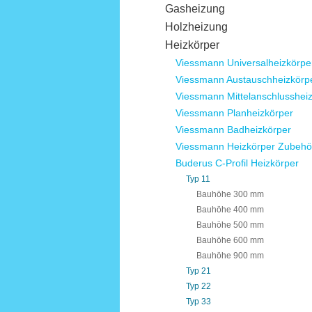
Gasheizung
Holzheizung
Heizkörper
Viessmann Universalheizkörpe
Viessmann Austauschheizkörp
Viessmann Mittelanschlusshei
Viessmann Planheizkörper
Viessmann Badheizkörper
Viessmann Heizkörper Zubehö
Buderus C-Profil Heizkörper
Typ 11
Bauhöhe 300 mm
Bauhöhe 400 mm
Bauhöhe 500 mm
Bauhöhe 600 mm
Bauhöhe 900 mm
Typ 21
Typ 22
Typ 33