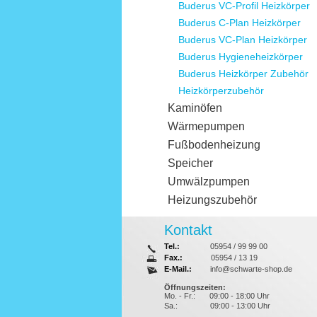
Buderus VC-Profil Heizkörper
Buderus C-Plan Heizkörper
Buderus VC-Plan Heizkörper
Buderus Hygieneheizkörper
Buderus Heizkörper Zubehör
Heizkörperzubehör
Kaminöfen
Wärmepumpen
Fußbodenheizung
Speicher
Umwälzpumpen
Heizungszubehör
Kontakt
Tel.:
05954 / 99 99 00
Fax.:
05954 / 13 19
E-Mail.:
info@schwarte-shop.de
Öffnungszeiten:
Mo. - Fr.:
09:00 - 18:00 Uhr
Sa.:
09:00 - 13:00 Uhr