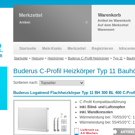
Warenkorb
Merkzettel
Artikel im Warenkorb
Artikel:
0
Auf dem Merkzettel
Warenwert
Startseite
Mein Konto
Merkzettel
Registrieren
Infocente
Startseite
>
Heizung
>
Heizkörper
>
Buderus C-Profil Heizkörper
>
Typ 11
>
Bauh
Buderus C-Profil Heizkörper Typ 11 Bau
Sortieren nach:
Buderus Logatrend Flachheizkörper Typ 11 BH 300 BL 400 C-Profi
C-Profil Kompaktausführung
inkl. Blind- und Luftstopfen
inkl. Wandkonsolen
Wärmeleistung bei: 70/55/20°C: 1
Wärmeleistung bei: 55/45/20°C: 1
Lieferzeit ca.
4-6 Wochen