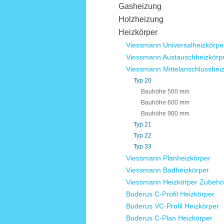
Gasheizung
Holzheizung
Heizkörper
Viessmann Universalheizkörpe
Viessmann Austauschheizkörp
Viessmann Mittelanschlusshei
Typ 20
Bauhöhe 500 mm
Bauhöhe 600 mm
Bauhöhe 900 mm
Typ 21
Typ 22
Typ 33
Viessmann Planheizkörper
Viessmann Badheizkörper
Viessmann Heizkörper Zubehö
Buderus C-Profil Heizkörper
Buderus VC-Profil Heizkörper
Buderus C-Plan Heizkörper