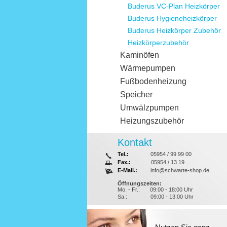
Buderus VC-Plan Heizkörper
Buderus Hygieneheizkörper
Buderus Heizkörper Zubehör
Heizkörperzubehör
Kaminöfen
Wärmepumpen
Fußbodenheizung
Speicher
Umwälzpumpen
Heizungszubehör
Kontakt
Tel.:
05954 / 99 99 00
Fax.:
05954 / 13 19
E-Mail.:
info@schwarte-shop.de
Öffnungszeiten:
Mo. - Fr.:
09:00 - 18:00 Uhr
Sa.:
09:00 - 13:00 Uhr