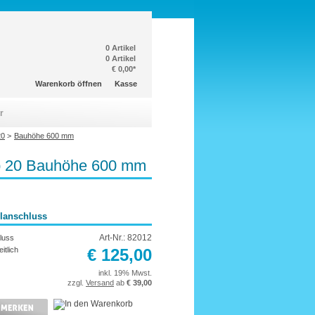
0 Artikel
0 Artikel
€ 0,00*
Warenkorb öffnen
Kasse
r
20
>
Bauhöhe 600 mm
yp 20 Bauhöhe 600 mm
elanschluss
Art-Nr.: 82012
luss
itlich
€ 125,00
inkl. 19% Mwst.
zzgl.
Versand
ab
€ 39,00