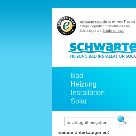
schwarte-shop.de
ist ein von Trusted
Shops geprüfter Onlinehändler mit
Gütesiegel und
Käuferschutz.
Bad
Heizung
Installation
Solar
weitere Unterkategorien: