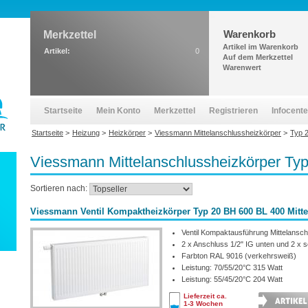
Warenkorb
Merkzettel
Artikel im Warenkorb
Artikel:
0
Auf dem Merkzettel
Warenwert
Startseite
Mein Konto
Merkzettel
Registrieren
Infocente
Startseite
>
Heizung
>
Heizkörper
>
Viessmann Mittelanschlussheizkörper
>
Typ 
Viessmann Mittelanschlussheizkörper T
Sortieren nach:
Viessmann Ventil Kompaktheizkörper Typ 20 BH 600 BL 400 Mitt
Ventil Kompaktausführung Mittelansch
2 x Anschluss 1/2" IG unten und 2 x se
Farbton RAL 9016 (verkehrsweiß)
Leistung: 70/55/20°C 315 Watt
Leistung: 55/45/20°C 204 Watt
Lieferzeit ca.
1-3 Wochen