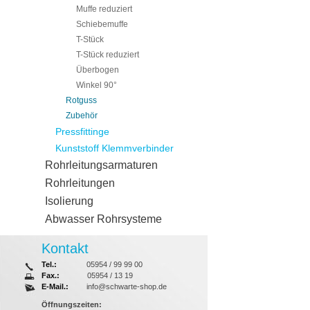
Muffe reduziert
Schiebemuffe
T-Stück
T-Stück reduziert
Überbogen
Winkel 90°
Rotguss
Zubehör
Pressfittinge
Kunststoff Klemmverbinder
Rohrleitungsarmaturen
Rohrleitungen
Isolierung
Abwasser Rohrsysteme
Kontakt
Tel.:
05954 / 99 99 00
Fax.:
05954 / 13 19
E-Mail.:
info@schwarte-shop.de
Öffnungszeiten: