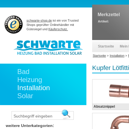
Merkzettel
schwarte-shop.de
ist ein von Trusted
Artikel:
Shops geprüfter Onlinehändler mit
Gütesiegel und
Käuferschutz.
Startseite
Mein 
Startseite
>
Installation
>
Kupfer Lötfitt
Bad
Heizung
Installation
Solar
Absatznippel
weitere Unterkategorien: