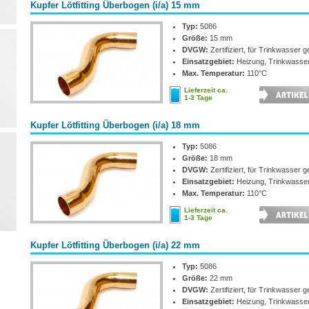
Kupfer Lötfitting Überbogen (i/a) 15 mm
Typ:
5086
Größe:
15 mm
DVGW:
Zertifiziert, für Trinkwasser g
Einsatzgebiet:
Heizung, Trinkwasse
Max. Temperatur:
110°C
Lieferzeit ca.
1-3 Tage
Kupfer Lötfitting Überbogen (i/a) 18 mm
Typ:
5086
Größe:
18 mm
DVGW:
Zertifiziert, für Trinkwasser g
Einsatzgebiet:
Heizung, Trinkwasse
Max. Temperatur:
110°C
Lieferzeit ca.
1-3 Tage
Kupfer Lötfitting Überbogen (i/a) 22 mm
Typ:
5086
Größe:
22 mm
DVGW:
Zertifiziert, für Trinkwasser g
Einsatzgebiet:
Heizung, Trinkwasse