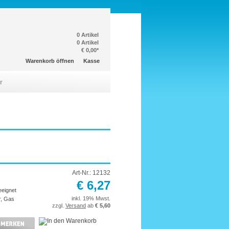
0 Artikel
0 Artikel
€ 0,00*
Warenkorb öffnen
Kasse
r
Art-Nr.: 12132
€ 6,27
eeignet
inkl. 19% Mwst.
r, Gas
zzgl.
Versand
ab
€ 5,60