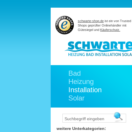
schwarte-shop.de
ist ein von Trusted
Shops geprüfter Onlinehändler mit
Gütesiegel und
Käuferschutz.
Bad
Heizung
Installation
Solar
weitere Unterkategorien: