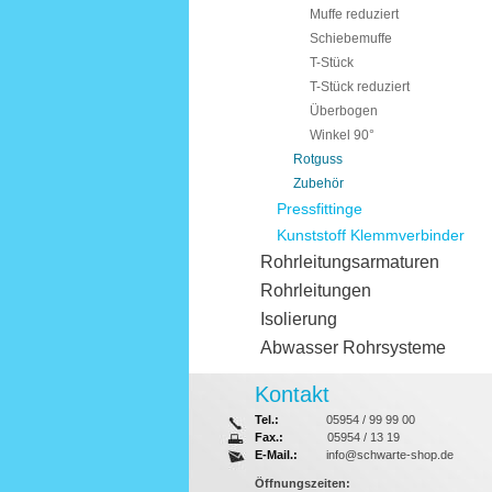
Muffe reduziert
Schiebemuffe
T-Stück
T-Stück reduziert
Überbogen
Winkel 90°
Rotguss
Zubehör
Pressfittinge
Kunststoff Klemmverbinder
Rohrleitungsarmaturen
Rohrleitungen
Isolierung
Abwasser Rohrsysteme
Kontakt
Tel.:
05954 / 99 99 00
Fax.:
05954 / 13 19
E-Mail.:
info@schwarte-shop.de
Öffnungszeiten: