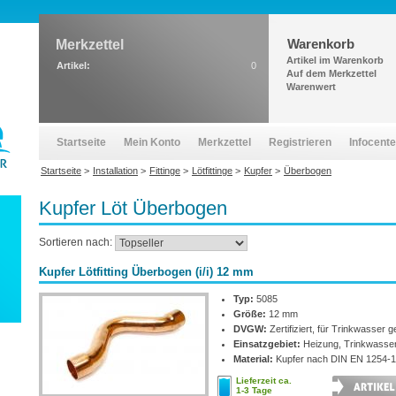
Warenkorb
Merkzettel
Artikel im Warenkorb
Artikel:
0
Auf dem Merkzettel
Warenwert
Startseite
Mein Konto
Merkzettel
Registrieren
Infocente
Startseite
>
Installation
>
Fittinge
>
Lötfittinge
>
Kupfer
>
Überbogen
Kupfer Löt Überbogen
Sortieren nach:
Kupfer Lötfitting Überbogen (i/i) 12 mm
Typ:
5085
Größe:
12 mm
DVGW:
Zertifiziert, für Trinkwasser g
Einsatzgebiet:
Heizung, Trinkwasse
Material:
Kupfer nach DIN EN 1254-1
Lieferzeit ca.
1-3 Tage