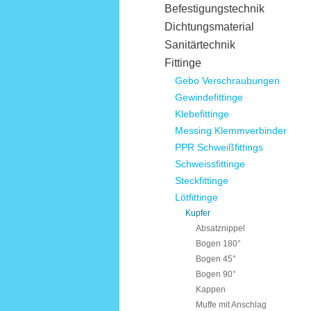
Befestigungstechnik
Dichtungsmaterial
Sanitärtechnik
Fittinge
Gebo Verschraubungen
Gewindefittinge
Klebefittinge
Messing Klemmverbinder
PPR Schweißfittings
Schweissfittinge
Steckfittinge
Lötfittinge
Kupfer
Absatznippel
Bogen 180°
Bogen 45°
Bogen 90°
Kappen
Muffe mit Anschlag