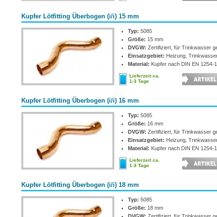
Kupfer Lötfitting Überbogen (i/i) 15 mm
Typ:
5085
Größe:
15 mm
DVGW:
Zertifiziert, für Trinkwasser g
Einsatzgebiet:
Heizung, Trinkwasse
Material:
Kupfer nach DIN EN 1254-1
Lieferzeit ca.
1-3 Tage
Kupfer Lötfitting Überbogen (i/i) 16 mm
Typ:
5085
Größe:
16 mm
DVGW:
Zertifiziert, für Trinkwasser g
Einsatzgebiet:
Heizung, Trinkwasse
Material:
Kupfer nach DIN EN 1254-1
Lieferzeit ca.
1-3 Tage
Kupfer Lötfitting Überbogen (i/i) 18 mm
Typ:
5085
Größe:
18 mm
DVGW:
Zertifiziert, für Trinkwasser g