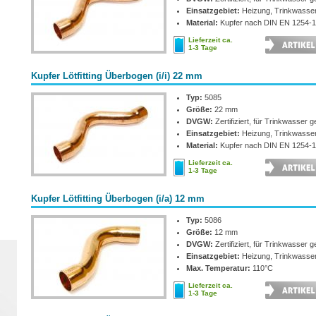
Einsatzgebiet:
Heizung, Trinkwasse
Material:
Kupfer nach DIN EN 1254-1
Lieferzeit ca.
1-3 Tage
Kupfer Lötfitting Überbogen (i/i) 22 mm
Typ:
5085
Größe:
22 mm
DVGW:
Zertifiziert, für Trinkwasser g
Einsatzgebiet:
Heizung, Trinkwasse
Material:
Kupfer nach DIN EN 1254-1
Lieferzeit ca.
1-3 Tage
Kupfer Lötfitting Überbogen (i/a) 12 mm
Typ:
5086
Größe:
12 mm
DVGW:
Zertifiziert, für Trinkwasser g
Einsatzgebiet:
Heizung, Trinkwasse
Max. Temperatur:
110°C
Lieferzeit ca.
1-3 Tage