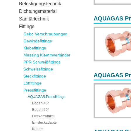
Befestigungstechnik
Dichtungsmaterial
AQUAGAS Pres
Sanitärtechnik
Fittinge
Gebo Verschraubungen
Gewindefittinge
Klebefittinge
Messing Klemmverbinder
PPR Schweißfittings
Schweissfittinge
AQUAGAS Pres
Steckfittinge
Lötfittinge
Pressfittinge
AQUAGAS Pressfittings
Bogen 45°
Bogen 90°
Deckenwinkel
Einsteckadapter
Kappe