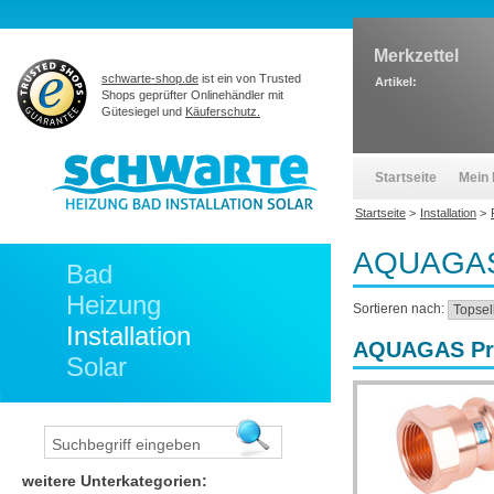
Merkzettel
schwarte-shop.de
ist ein von Trusted
Artikel:
Shops geprüfter Onlinehändler mit
Gütesiegel und
Käuferschutz.
Startseite
Mein 
Startseite
>
Installation
>
AQUAGAS
Bad
Heizung
Sortieren nach:
Installation
AQUAGAS Pres
Solar
weitere Unterkategorien: