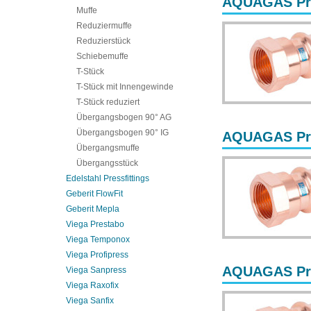
AQUAGAS Pres
Muffe
Reduziermuffe
Reduzierstück
Schiebemuffe
T-Stück
T-Stück mit Innengewinde
T-Stück reduziert
Übergangsbogen 90° AG
Übergangsbogen 90° IG
AQUAGAS Pres
Übergangsmuffe
Übergangsstück
Edelstahl Pressfittings
Geberit FlowFit
Geberit Mepla
Viega Prestabo
Viega Temponox
Viega Profipress
AQUAGAS Pres
Viega Sanpress
Viega Raxofix
Viega Sanfix