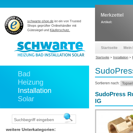
Merkzettel
schwarte-shop.de
ist ein von Trusted
Artikel:
Shops geprüfter Onlinehändler mit
Gütesiegel und
Käuferschutz.
Startseite
Mein 
Startseite
>
Installation
>
SudoPres
Bad
Heizung
Sortieren nach:
Installation
SudoPress Ro
Solar
IG
weitere Unterkategorien: