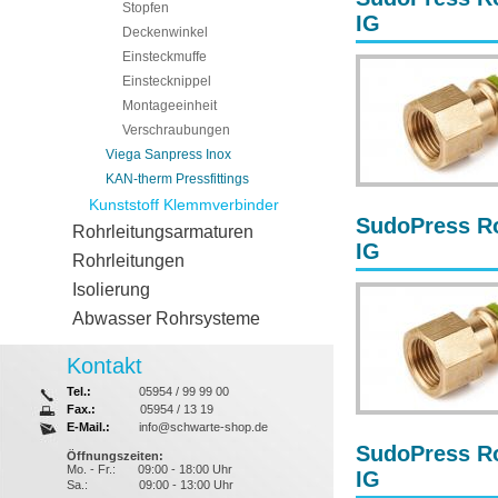
Stopfen
IG
Deckenwinkel
Einsteckmuffe
Einstecknippel
Montageeinheit
Verschraubungen
Viega Sanpress Inox
KAN-therm Pressfittings
Kunststoff Klemmverbinder
SudoPress Ro
Rohrleitungsarmaturen
IG
Rohrleitungen
Isolierung
Abwasser Rohrsysteme
Kontakt
Tel.:
05954 / 99 99 00
Fax.:
05954 / 13 19
E-Mail.:
info@schwarte-shop.de
SudoPress Ro
Öffnungszeiten:
Mo. - Fr.:
09:00 - 18:00 Uhr
IG
Sa.:
09:00 - 13:00 Uhr