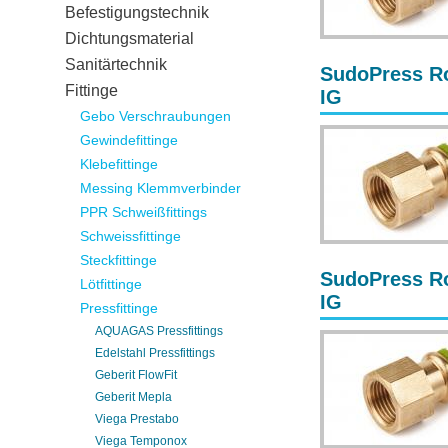
Befestigungstechnik
Dichtungsmaterial
Sanitärtechnik
SudoPress Ro
Fittinge
IG
Gebo Verschraubungen
Gewindefittinge
Klebefittinge
Messing Klemmverbinder
PPR Schweißfittings
Schweissfittinge
Steckfittinge
SudoPress Ro
Lötfittinge
IG
Pressfittinge
AQUAGAS Pressfittings
Edelstahl Pressfittings
Geberit FlowFit
Geberit Mepla
Viega Prestabo
Viega Temponox