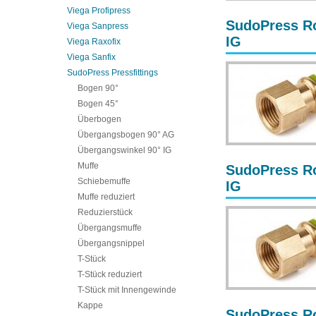
Viega Profipress
SudoPress Ro
Viega Sanpress
IG
Viega Raxofix
Viega Sanfix
SudoPress Pressfittings
Bogen 90°
Bogen 45°
Überbogen
Übergangsbogen 90° AG
Übergangswinkel 90° IG
Muffe
SudoPress Ro
Schiebemuffe
IG
Muffe reduziert
Reduzierstück
Übergangsmuffe
Übergangsnippel
T-Stück
T-Stück reduziert
T-Stück mit Innengewinde
Kappe
SudoPress Ro