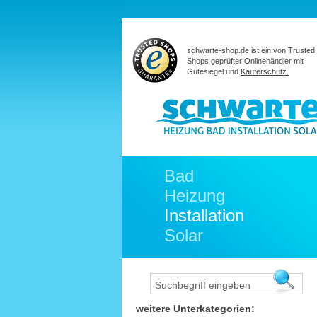
schwarte-shop.de
ist ein von Trusted
Shops geprüfter Onlinehändler mit
Gütesiegel und
Käuferschutz.
Bad
Heizung
Installation
Solar
weitere Unterkategorien: