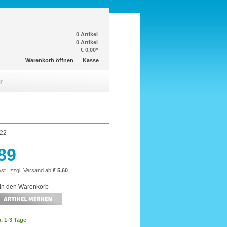
0 Artikel
0 Artikel
€ 0,00*
Warenkorb öffnen
Kasse
r
22
,89
st., zzgl.
Versand
ab
€ 5,60
a. 1-3 Tage