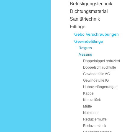
Befestigungstechnik
Dichtungsmaterial
Sanitärtechnik
Fittinge
Gebo Verschraubungen
Gewindefittinge
Rotguss
Messing
Doppelnippel reduziert
Doppelschlauchtülle
Gewindetülle AG
Gewindetülle IG
Hahnverlängerungen
Kappe
Kreuzstück
Muffe
Nutmutter
Reduziermuffe
Reduzierstück