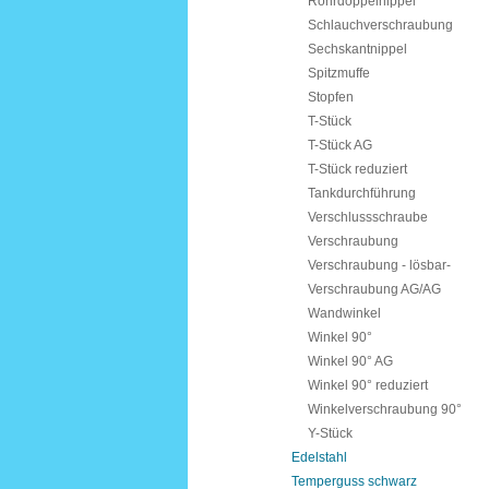
Rohrdoppelnippel
Schlauchverschraubung
Sechskantnippel
Spitzmuffe
Stopfen
T-Stück
T-Stück AG
T-Stück reduziert
Tankdurchführung
Verschlussschraube
Verschraubung
Verschraubung - lösbar-
Verschraubung AG/AG
Wandwinkel
Winkel 90°
Winkel 90° AG
Winkel 90° reduziert
Winkelverschraubung 90°
Y-Stück
Edelstahl
Temperguss schwarz