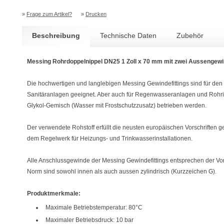
»
Frage zum Artikel?
»
Drucken
Beschreibung
Technische Daten
Zubehör
Messing Rohrdoppelnippel DN25 1 Zoll x 70 mm mit zwei Aussengew
Die hochwertigen und langlebigen Messing Gewindefittings sind für den
Sanitäranlagen geeignet. Aber auch für Regenwasseranlagen und Rohrin
Glykol-Gemisch (Wasser mit Frostschutzzusatz) betrieben werden.
Der verwendete Rohstoff erfüllt die neusten europäischen Vorschrift
dem Regelwerk für Heizungs- und Trinkwasserinstallationen.
Alle Anschlussgewinde der Messing Gewindefittings entsprechen der Vor
Norm sind sowohl innen als auch aussen zylindrisch (Kurzzeichen G).
Produktmerkmale:
Maximale Betriebstemperatur: 80°C
Maximaler Betriebsdruck: 10 bar