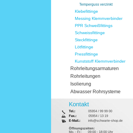
Temperguss verzinkt
Klebefittinge
Messing Klemmverbinder
PPR Schweißfittings
Schweissfittinge
Steckfittinge
Lötfittinge
Pressfittinge
Kunststoff Klemmverbinder
Rohrleitungsarmaturen
Rohrleitungen
Isolierung
Abwasser Rohrsysteme
Kontakt
Tel.:
05954 / 99 99 00
Fax.:
05954 / 13 19
E-Mail.:
info@schwarte-shop.de
Öffnungszeiten:
Mo. - Fr.:
09:00 - 18:00 Uhr