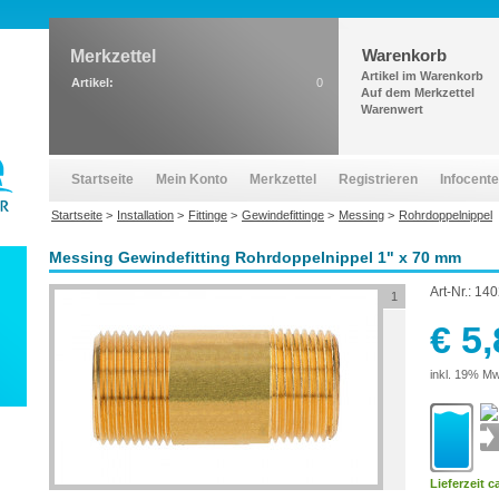
Warenkorb
Merkzettel
Artikel im Warenkorb
Artikel:
0
Auf dem Merkzettel
Warenwert
Startseite
Mein Konto
Merkzettel
Registrieren
Infocente
Startseite
>
Installation
>
Fittinge
>
Gewindefittinge
>
Messing
>
Rohrdoppelnippel
Messing Gewindefitting Rohrdoppelnippel 1" x 70 mm
Art-Nr.:
140
1
€ 5
inkl. 19% Mw
Lieferzeit c