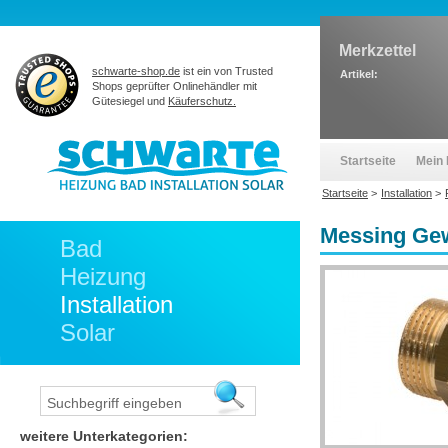
Merkzettel
schwarte-shop.de
ist ein von Trusted
Artikel:
Shops geprüfter Onlinehändler mit
Gütesiegel und
Käuferschutz.
Startseite
Mein 
Startseite
>
Installation
>
Messing Gew
Bad
Heizung
Installation
Solar
weitere Unterkategorien: