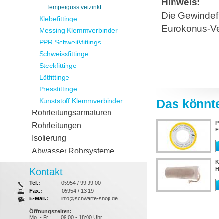
Hinweis:
Temperguss verzinkt
Die Gewindefi
Klebefittinge
Eurokonus-V
Messing Klemmverbinder
PPR Schweißfittings
Schweissfittinge
Steckfittinge
Lötfittinge
Pressfittinge
Kunststoff Klemmverbinder
Das könnte
Rohrleitungsarmaturen
P
Rohrleitungen
F
Isolierung
Abwasser Rohrsysteme
K
H
Kontakt
Tel.:
05954 / 99 99 00
Fax.:
05954 / 13 19
E-Mail.:
info@schwarte-shop.de
Öffnungszeiten:
Mo. - Fr.:
09:00 - 18:00 Uhr