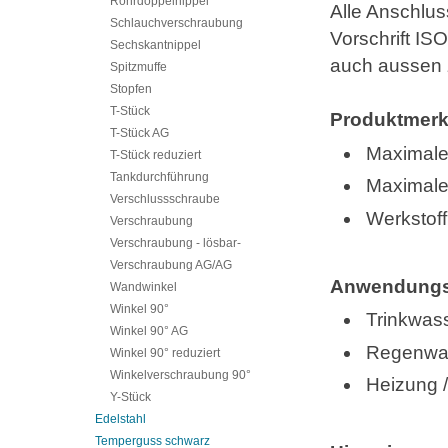
Rohrdoppelnippel
Alle Anschlu
Schlauchverschraubung
Vorschrift IS
Sechskantnippel
auch aussen z
Spitzmuffe
Stopfen
T-Stück
Produktmerk
T-Stück AG
Maximale
T-Stück reduziert
Tankdurchführung
Maximaler
Verschlussschraube
Werkstof
Verschraubung
Verschraubung - lösbar-
Verschraubung AG/AG
Anwendungs
Wandwinkel
Winkel 90°
Trinkwas
Winkel 90° AG
Regenwa
Winkel 90° reduziert
Winkelverschraubung 90°
Heizung 
Y-Stück
Edelstahl
Temperguss schwarz