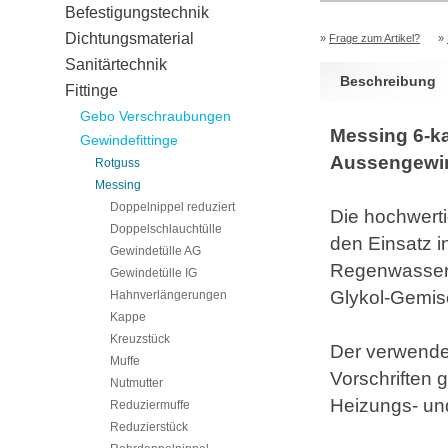
Befestigungstechnik
Dichtungsmaterial
»
Frage zum Artikel?
»
Sanitärtechnik
Beschreibung
Fittinge
Gebo Verschraubungen
Messing 6-ka
Gewindefittinge
Aussengewi
Rotguss
Messing
Doppelnippel reduziert
Die hochwerti
Doppelschlauchtülle
den Einsatz i
Gewindetülle AG
Regenwassera
Gewindetülle IG
Glykol-Gemis
Hahnverlängerungen
Kappe
Kreuzstück
Der verwendet
Muffe
Vorschriften
Nutmutter
Heizungs- und
Reduziermuffe
Reduzierstück