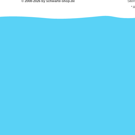
© 2008-2026 by schwarte-shop.de
Site
* 