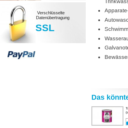
Trinkwas
Apparate
Verschlüsselte
Datenübertragung
Autowas
SSL
Schwimmb
Wasserau
Galvanot
Bewässe
Das könnte
T
(