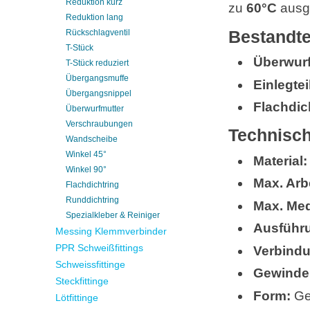
Reduktion kurz
zu
60°C
ausge
Reduktion lang
Bestandte
Rückschlagventil
T-Stück
Überwurf
T-Stück reduziert
Übergangsmuffe
Einlegtei
Übergangsnippel
Flachdic
Überwurfmutter
Verschraubungen
Technisch
Wandscheibe
Winkel 45°
Material:
Winkel 90°
Max. Arb
Flachdichtring
Runddichtring
Max. Med
Spezialkleber & Reiniger
Ausführ
Messing Klemmverbinder
PPR Schweißfittings
Verbind
Schweissfittinge
Gewinde
Steckfittinge
Form:
Ge
Lötfittinge