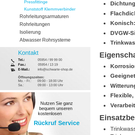
Pressfittinge
Dichtung
Kunststoff Klemmverbinder
Flachdic
Rohrleitungsarmaturen
Konisch
Rohrleitungen
Isolierung
DVGW-Si
Abwasser Rohrsysteme
Trinkwa
Kontakt
Eigenscha
Tel.:
05954 / 99 99 00
Fax.:
05954 / 13 19
Korrosi
E-Mail.:
info@schwarte-shop.de
Geeignet
Öffnungszeiten:
Mo. - Fr.:
09:00 - 18:00 Uhr
Witterun
Sa.:
09:00 - 13:00 Uhr
Flexible
Nutzen Sie ganz
Verarbei
bequem unseren
kostenlosen
Einsatzbe
Rückruf Service
Trinkwas