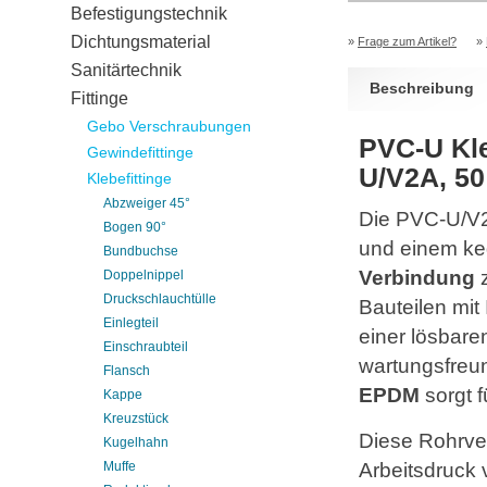
Befestigungstechnik
Dichtungsmaterial
»
Frage zum Artikel?
»
Sanitärtechnik
Beschreibung
Fittinge
Gebo Verschraubungen
PVC-U Kle
Gewindefittinge
U/V2A, 50
Klebefittinge
Abzweiger 45°
Die PVC-U/V2
Bogen 90°
und einem ke
Bundbuchse
Verbindung
z
Doppelnippel
Druckschlauchtülle
Bauteilen mi
Einlegteil
einer lösbare
Einschraubteil
wartungsfreun
Flansch
EPDM
sorgt f
Kappe
Kreuzstück
Diese Rohrve
Kugelhahn
Arbeitsdruck
Muffe