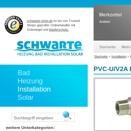
Merkzettel
schwarte-shop.de
ist ein von Trusted
Artikel:
Shops geprüfter Onlinehändler mit
Gütesiegel und
Käuferschutz.
Startseite
Mein 
Startseite
>
Installation
>
PVC-U/V2A 
Bad
Heizung
Installation
Solar
weitere Unterkategorien: