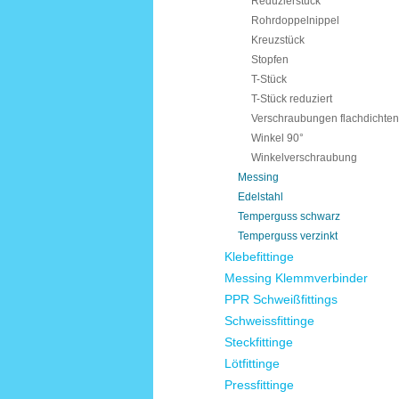
Reduzierstück
Rohrdoppelnippel
Kreuzstück
Stopfen
T-Stück
T-Stück reduziert
Verschraubungen flachdichte
Winkel 90°
Winkelverschraubung
Messing
Edelstahl
Temperguss schwarz
Temperguss verzinkt
Klebefittinge
Messing Klemmverbinder
PPR Schweißfittings
Schweissfittinge
Steckfittinge
Lötfittinge
Pressfittinge