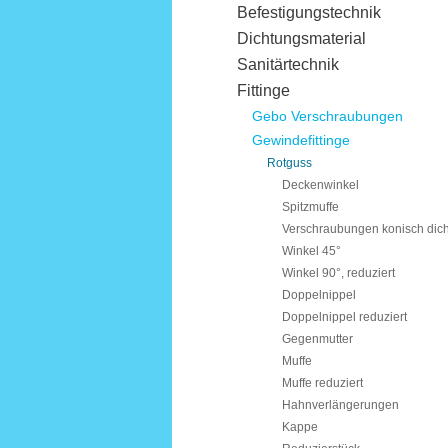
Befestigungstechnik
Dichtungsmaterial
Sanitärtechnik
Fittinge
Gebo Verschraubungen
Gewindefittinge
Rotguss
Deckenwinkel
Spitzmuffe
Verschraubungen konisch dic
Winkel 45°
Winkel 90°, reduziert
Doppelnippel
Doppelnippel reduziert
Gegenmutter
Muffe
Muffe reduziert
Hahnverlängerungen
Kappe