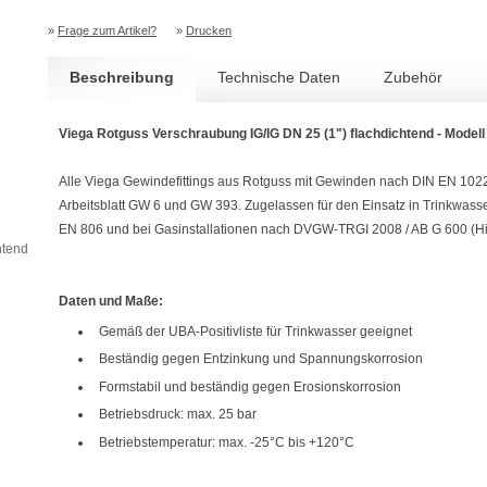
»
Frage zum Artikel?
»
Drucken
Beschreibung
Technische Daten
Zubehör
Viega Rotguss Verschraubung IG/IG DN 25 (1") flachdichtend - Modell
Alle Viega Gewindefittings aus Rotguss mit Gewinden nach DIN EN 10
Arbeitsblatt GW 6 und GW 393. Zugelassen für den Einsatz in Trinkwasse
EN 806 und bei Gasinstallationen nach DVGW-TRGI 2008 / AB G 600 (Hi
htend
Daten und Maße:
Gemäß der UBA-Positivliste für Trinkwasser geeignet
Beständig gegen Entzinkung und Spannungskorrosion
Formstabil und beständig gegen Erosionskorrosion
Betriebsdruck: max. 25 bar
Betriebstemperatur: max. -25°C bis +120°C