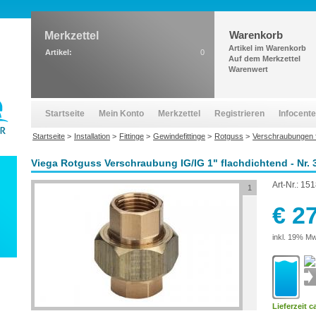
Warenkorb
Merkzettel
Artikel im Warenkorb
Artikel:
0
Auf dem Merkzettel
Warenwert
Startseite
Mein Konto
Merkzettel
Registrieren
Infocente
Startseite
>
Installation
>
Fittinge
>
Gewindefittinge
>
Rotguss
>
Verschraubungen f
Viega Rotguss Verschraubung IG/IG 1" flachdichtend - Nr. 
Art-Nr.:
151
1
€ 2
inkl. 19% Mw
Lieferzeit c