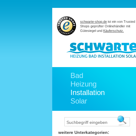
schwarte-shop.de
ist ein von Trusted
Shops geprüfter Onlinehändler mit
Gütesiegel und
Käuferschutz.
Bad
Heizung
Installation
Solar
weitere Unterkategorien: