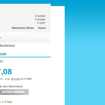
0 Artikel
0 Artikel
€ 0,00*
Warenkorb öffnen
Kasse
r
lachdichtend
3330
80
7,08
st., zzgl.
Versand
ab
€ 5,60
a. 1-3 Tage