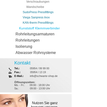
Verschraubungen
Wandscheibe
SudoPress Pressfittings
Viega Sanpress Inox
KAN-therm Pressfittings
Kunststoff Klemmverbinder
Rohrleitungsarmaturen
Rohrleitungen
Isolierung
Abwasser Rohrsysteme
Kontakt
Tel.:
05954 / 99 99 00
Fax.:
05954 / 13 19
E-Mail.:
info@schwarte-shop.de
Öffnungszeiten:
Mo. - Fr.:
09:00 - 18:00 Uhr
Sa.:
09:00 - 13:00 Uhr
Nutzen Sie ganz
bequem unseren