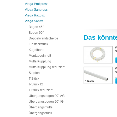
Viega Profipress
Viega Sanpress
Viega Raxofix
Viega Sanfix
Bogen 45°
Bogen 90°
Das könnte
Doppelwandscheibe
Einsteckstück
V
Kugelhahn
S
Montageeinheit
Muffe/Kupplung
Muffe/Kupplung reduziert
V
S
Stopfen
T-Stück
T-Stück IG
T-Stück reduziert
Übergangsbogen 90° AG
Übergangsbogen 90° IG
Übergangsmuffe
Übergangsstück