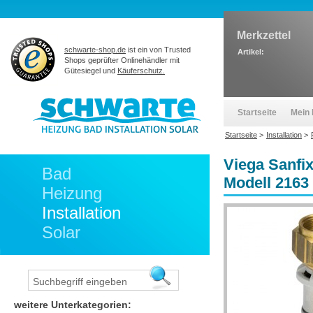
Merkzettel
schwarte-shop.de
ist ein von Trusted
Artikel:
Shops geprüfter Onlinehändler mit
Gütesiegel und
Käuferschutz.
Startseite
Mein 
Startseite
>
Installation
>
Viega Sanfi
Bad
Modell 2163
Heizung
Installation
Solar
weitere Unterkategorien: