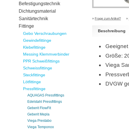
Befestigungstechnik
Dichtungsmaterial
Sanitärtechnik
»
Frage zum Artikel?
»
Fittinge
Beschreibung
Gebo Verschraubungen
Gewindefittinge
Geeignet 
Klebefittinge
Messing Klemmverbinder
Größe: 2
PPR Schweißfittings
Viega San
Schweissfittinge
Pressver
Steckfittinge
Lötfittinge
DVGW ge
Pressfittinge
AQUAGAS Pressfittings
Edelstahl Pressfittings
Geberit FlowFit
Geberit Mepla
Viega Prestabo
Viega Temponox