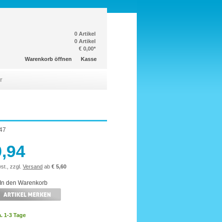
0 Artikel
0 Artikel
€ 0,00*
Warenkorb öffnen
Kasse
r
47
9,94
st., zzgl.
Versand
ab
€ 5,60
a. 1-3 Tage