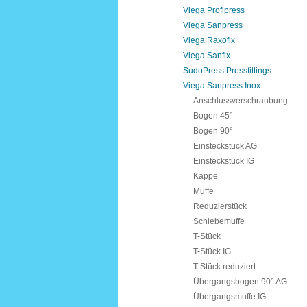
Viega Profipress
Viega Sanpress
Viega Raxofix
Viega Sanfix
SudoPress Pressfittings
Viega Sanpress Inox
Anschlussverschraubung
Bogen 45°
Bogen 90°
Einsteckstück AG
Einsteckstück IG
Kappe
Muffe
Reduzierstück
Schiebemuffe
T-Stück
T-Stück IG
T-Stück reduziert
Übergangsbogen 90° AG
Übergangsmuffe IG