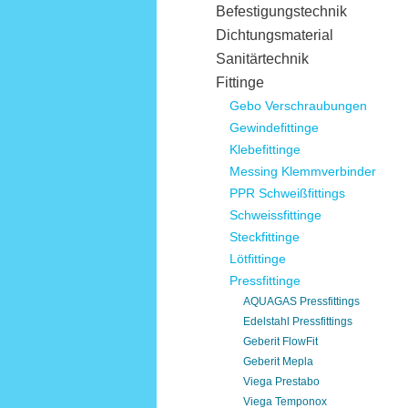
Befestigungstechnik
Dichtungsmaterial
Sanitärtechnik
Fittinge
Gebo Verschraubungen
Gewindefittinge
Klebefittinge
Messing Klemmverbinder
PPR Schweißfittings
Schweissfittinge
Steckfittinge
Lötfittinge
Pressfittinge
AQUAGAS Pressfittings
Edelstahl Pressfittings
Geberit FlowFit
Geberit Mepla
Viega Prestabo
Viega Temponox