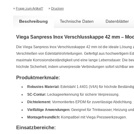
»
Frage zum Artikel?
»
Drucken
Beschreibung
Technische Daten
Datenblätter
Viega Sanpress Inox Verschlusskappe 42 mm – Mod
Die Viega Sanpress Inox Verschlusskappe 42 mm ist die ideale Lösung 
Verschließen von Edelstahlrohrleitungen. Gefertigt aus hochwertigem Ede
maximale Korrosionsbeständigkeit und eine lange Lebensdauer. Die be
höchste Sicherheit, indem unverpresste Verbindungen sofort sichtbar we
Produktmerkmale:
Robustes Material:
Edelstahl 1.4401 (V4A) für höchste Beständig
SC-Contur:
Leckageerkennung für sichere Verpressung.
Dichtelement:
Vormontiertes EPDM für zuverlässige Abdichtung.
Vielfältige Anwendungen:
Geeignet für Trinkwasser, Heizung und 
Montagefreundlich:
Kompatibel mit Viega Presswerkzeugen.
Einsatzbereiche: