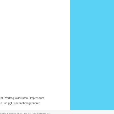
cht
|
Vertrag widerrufen
|
Impressum
en
und ggf.
Nachnahmegebühren
.
ie der
Cookie-Nutzung
zu.
Ich Stimme zu
.