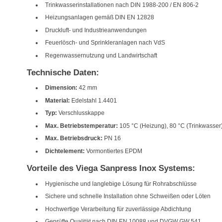
Trinkwasserinstallationen nach DIN 1988-200 / EN 806-2
Heizungsanlagen gemäß DIN EN 12828
Druckluft- und Industrieanwendungen
Feuerlösch- und Sprinkleranlagen nach VdS
Regenwassernutzung und Landwirtschaft
Technische Daten:
Dimension:
42 mm
Material:
Edelstahl 1.4401
Typ:
Verschlusskappe
Max. Betriebstemperatur:
105 °C (Heizung), 80 °C (Trinkwasser
Max. Betriebsdruck:
PN 16
Dichtelement:
Vormontiertes EPDM
Vorteile des Viega Sanpress Inox Systems:
Hygienische und langlebige Lösung für Rohrabschlüsse
Sichere und schnelle Installation ohne Schweißen oder Löten
Hochwertige Verarbeitung für zuverlässige Abdichtung
Geprüfte Qualität nach DIN EN 10088 und DVGW GW 541