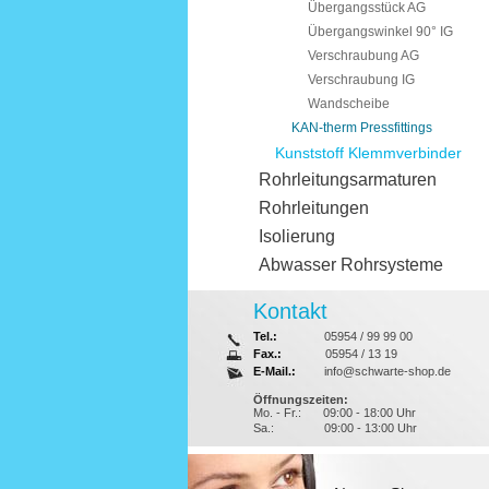
Übergangsstück AG
Übergangswinkel 90° IG
Verschraubung AG
Verschraubung IG
Wandscheibe
KAN-therm Pressfittings
Kunststoff Klemmverbinder
Rohrleitungsarmaturen
Rohrleitungen
Isolierung
Abwasser Rohrsysteme
Kontakt
Tel.:
05954 / 99 99 00
Fax.:
05954 / 13 19
E-Mail.:
info@schwarte-shop.de
Öffnungszeiten:
Mo. - Fr.:
09:00 - 18:00 Uhr
Sa.:
09:00 - 13:00 Uhr