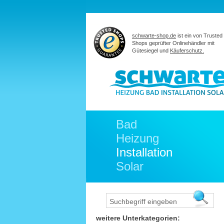
schwarte-shop.de
ist ein von Trusted
Shops geprüfter Onlinehändler mit
Gütesiegel und
Käuferschutz.
Bad
Heizung
Installation
Solar
weitere Unterkategorien: