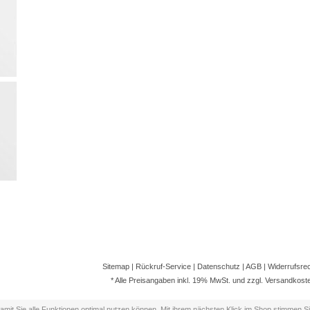
Sitemap
|
Rückruf-Service
|
Datenschutz
|
AGB
|
Widerrufsre
* Alle Preisangaben inkl. 19% MwSt. und zzgl.
Versandkost
it Sie alle Funktionen optimal nutzen können. Mit ihrem nächsten Klick im Shop stimmen S