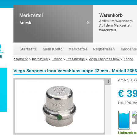
Warenkorb
Merkzettel
Artikel im Warenkorb
Artikel:
0
Auf dem Merkzettel
Warenwert
Startseite
Mein Konto
Merkzettel
Registrieren
Infocente
Startseite
>
Installation
>
Fittinge
>
Pressfittinge
>
Viega Sanpress Inox
>
Kappe
Viega Sanpress Inox Verschlusskappe 42 mm - Modell 2356
Art-Nr.:
118
1
€ 3
inkl. 19% Mw
Lieferzeit c