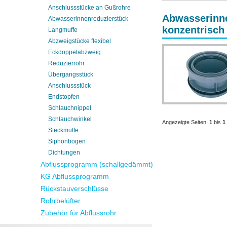
Anschlussstücke an Gußrohre
Abwasserinne
Abwasserinnenreduzierstück
konzentrisch
Langmuffe
Abzweigstücke flexibel
Eckdoppelabzweig
Reduzierrohr
Übergangsstück
Anschlussstück
Endstopfen
Schlauchnippel
Schlauchwinkel
Angezeigte Seiten:
1
bis
1
Steckmuffe
Siphonbogen
Dichtungen
Abflussprogramm (schallgedämmt)
KG Abflussprogramm
Rückstauverschlüsse
Rohrbelüfter
Zubehör für Abflussrohr