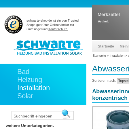
Merkzettel
schwarte-shop.de
ist ein von Trusted
Artikel:
Shops geprüfter Onlinehändler mit
Gütesiegel und
Käuferschutz.
Startseite
Mein 
Startseite
>
Installation
>
Abwasseri
Bad
Heizung
Sortieren nach:
Installation
Abwasserinne
Solar
konzentrisch
weitere Unterkategorien: