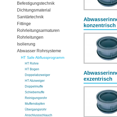
Befestigungstechnik
Dichtungsmaterial
Sanitärtechnik
Abwasserinne
Fittinge
konzentrisch
Rohrleitungsarmaturen
Rohrleitungen
Isolierung
Abwasser Rohrsysteme
HT Safe Abflussprogramm
HT Rohre
HT Bogen
Abwasserinne
Doppelabzweiger
exzentrisch
HT Abzweiger
Doppelmuffe
Schiebemuffe
Reinigungsrohr
Muffenstopfen
Übergangsrohr
Anschlussschlauch