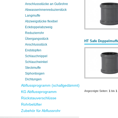
Anschlussstücke an Gußrohre
Abwasserinnenreduzierstück
Langmuffe
Abzweigstücke flexibel
Eckdoppelabzweig
Reduzierrohr
Übergangsstück
HT Safe Doppelmuff
Anschlussstück
Endstopfen
Schlauchnippel
Schlauchwinkel
Steckmuffe
Siphonbogen
Dichtungen
Abflussprogramm (schallgedämmt)
Angezeigte Seiten:
1
bis
1
KG Abflussprogramm
Rückstauverschlüsse
Rohrbelüfter
Zubehör für Abflussrohr