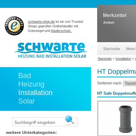
Merkzettel
schwarte-shop.de
ist ein von Trusted
Artikel:
Shops geprüfter Onlinehändler mit
Gütesiegel und
Käuferschutz.
Startseite
Mein 
Startseite
>
Installation
>
HT Doppelmu
Bad
Heizung
Sortieren nach:
Installation
HT Safe Doppelmuff
Solar
weitere Unterkategorien: