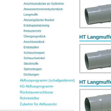
Anschlussstücke an Gußrohre
Abwasserinnenreduzierstück
Langmuffe
Abzweigstücke flexibel
Eckdoppelabzweig
Reduzierrohr
HT Langmuff
Übergangsstück
Anschlussstück
Endstopfen
Schlauchnippel
Schlauchwinkel
Steckmuffe
Siphonbogen
Dichtungen
Abflussprogramm (schallgedämmt)
HT Langmuffe
KG Abflussprogramm
Rückstauverschlüsse
Rohrbelüfter
Zubehör für Abflussrohr