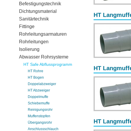
Befestigungstechnik
Dichtungsmaterial
HT Langmuff
Sanitärtechnik
Fittinge
Rohrleitungsarmaturen
Rohrleitungen
Isolierung
Abwasser Rohrsysteme
HT Safe Abflussprogramm
HT Langmuff
HT Rohre
HT Bogen
Doppelabzweiger
HT Abzweiger
Doppelmuffe
Schiebemuffe
Reinigungsrohr
Muffenstopfen
HT Langmuff
Übergangsrohr
Anschlussschlauch