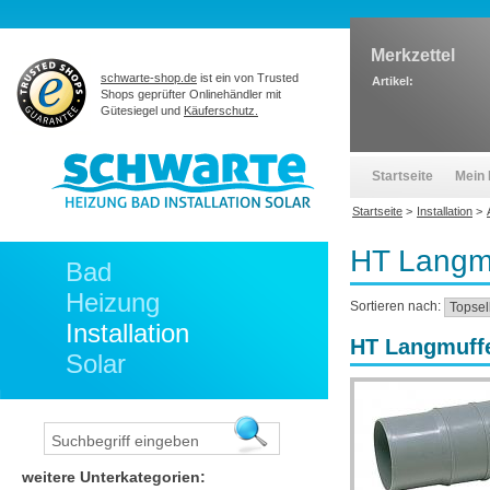
Merkzettel
schwarte-shop.de
ist ein von Trusted
Artikel:
Shops geprüfter Onlinehändler mit
Gütesiegel und
Käuferschutz.
Startseite
Mein 
Startseite
>
Installation
>
HT Langm
Bad
Heizung
Sortieren nach:
Installation
HT Langmuff
Solar
weitere Unterkategorien: