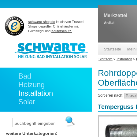
Merkzettel
schwarte-shop.de
ist ein von Trusted
Artikel:
Shops geprüfter Onlinehändler mit
Gütesiegel und
Käuferschutz.
Startseite
Mein 
Startseite
>
Installation
>
Rohrdoppe
Bad
Oberfläch
Heizung
Installation
Sortieren nach:
Solar
Temperguss F
weitere Unterkategorien: