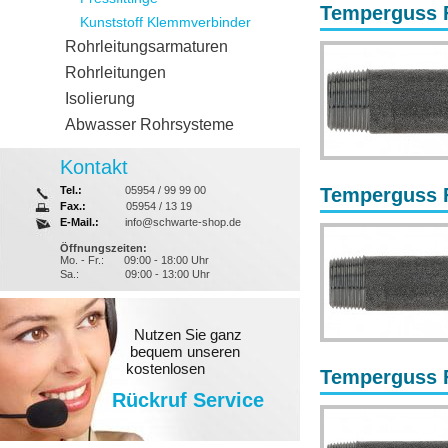
Temperguss F
Kunststoff Klemmverbinder
Rohrleitungsarmaturen
Rohrleitungen
Isolierung
Abwasser Rohrsysteme
Kontakt
Tel.:
05954 / 99 99 00
Temperguss F
Fax.:
05954 / 13 19
E-Mail.:
info@schwarte-shop.de
Öffnungszeiten:
Mo. - Fr.:
09:00 - 18:00 Uhr
Sa.:
09:00 - 13:00 Uhr
Nutzen Sie ganz
bequem unseren
kostenlosen
Temperguss F
Rückruf Service