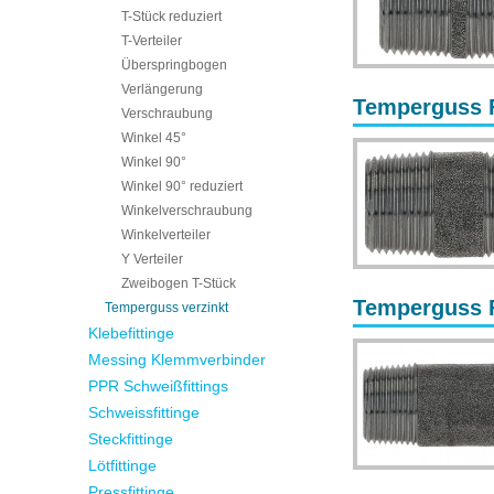
T-Stück reduziert
T-Verteiler
Überspringbogen
Verlängerung
Temperguss F
Verschraubung
Winkel 45°
Winkel 90°
Winkel 90° reduziert
Winkelverschraubung
Winkelverteiler
Y Verteiler
Zweibogen T-Stück
Temperguss F
Temperguss verzinkt
Klebefittinge
Messing Klemmverbinder
PPR Schweißfittings
Schweissfittinge
Steckfittinge
Lötfittinge
Pressfittinge