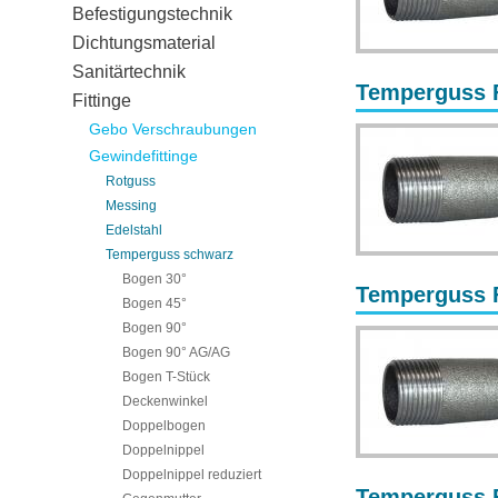
Befestigungstechnik
Dichtungsmaterial
Sanitärtechnik
Temperguss F
Fittinge
Gebo Verschraubungen
Gewindefittinge
Rotguss
Messing
Edelstahl
Temperguss schwarz
Bogen 30°
Temperguss F
Bogen 45°
Bogen 90°
Bogen 90° AG/AG
Bogen T-Stück
Deckenwinkel
Doppelbogen
Doppelnippel
Doppelnippel reduziert
Temperguss F