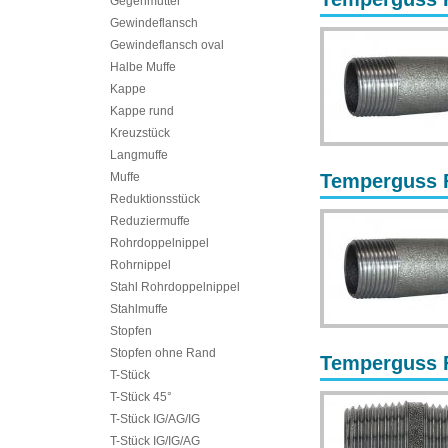
Gegenmutter
Gewindeflansch
Gewindeflansch oval
Halbe Muffe
Kappe
Kappe rund
Kreuzstück
Langmuffe
Muffe
Temperguss F
Reduktionsstück
Reduziermuffe
Rohrdoppelnippel
Rohrnippel
Stahl Rohrdoppelnippel
Stahlmuffe
Stopfen
Stopfen ohne Rand
Temperguss F
T-Stück
T-Stück 45°
T-Stück IG/AG/IG
T-Stück IG/IG/AG