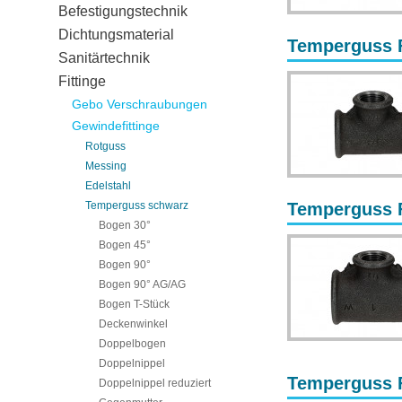
Befestigungstechnik
Dichtungsmaterial
Temperguss Fi
Sanitärtechnik
Fittinge
Gebo Verschraubungen
Gewindefittinge
Rotguss
Messing
Edelstahl
Temperguss schwarz
Temperguss Fi
Bogen 30°
Bogen 45°
Bogen 90°
Bogen 90° AG/AG
Bogen T-Stück
Deckenwinkel
Doppelbogen
Doppelnippel
Temperguss Fi
Doppelnippel reduziert