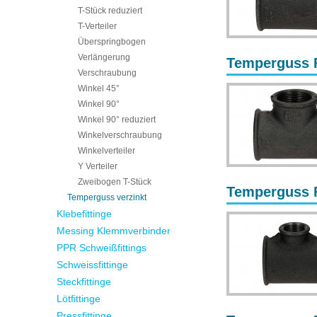
T-Stück reduziert
T-Verteiler
Überspringbogen
Verlängerung
Temperguss Fi
Verschraubung
Winkel 45°
Winkel 90°
Winkel 90° reduziert
Winkelverschraubung
Winkelverteiler
Y Verteiler
Zweibogen T-Stück
Temperguss Fi
Temperguss verzinkt
Klebefittinge
Messing Klemmverbinder
PPR Schweißfittings
Schweissfittinge
Steckfittinge
Lötfittinge
Pressfittinge