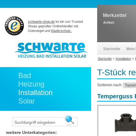
Merkzettel
schwarte-shop.de
ist ein von Trusted
Artikel:
Shops geprüfter Onlinehändler mit
Gütesiegel und
Käuferschutz.
Startseite
Mein 
Startseite
>
Installation
>
T-Stück r
Bad
Heizung
Sortieren nach:
Installation
Temperguss Fi
Solar
weitere Unterkategorien: