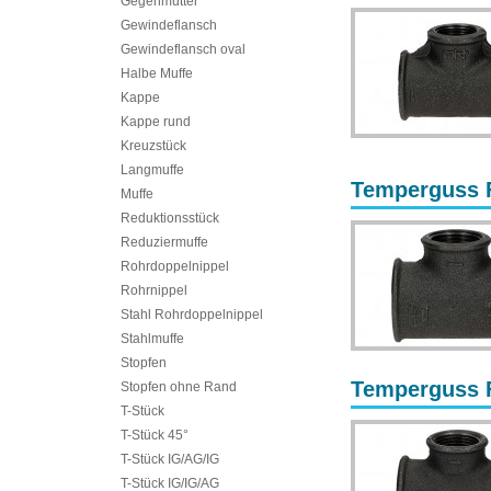
Gegenmutter
Gewindeflansch
Gewindeflansch oval
Halbe Muffe
Kappe
Kappe rund
Kreuzstück
Langmuffe
Temperguss Fi
Muffe
Reduktionsstück
Reduziermuffe
Rohrdoppelnippel
Rohrnippel
Stahl Rohrdoppelnippel
Stahlmuffe
Stopfen
Temperguss Fi
Stopfen ohne Rand
T-Stück
T-Stück 45°
T-Stück IG/AG/IG
T-Stück IG/IG/AG