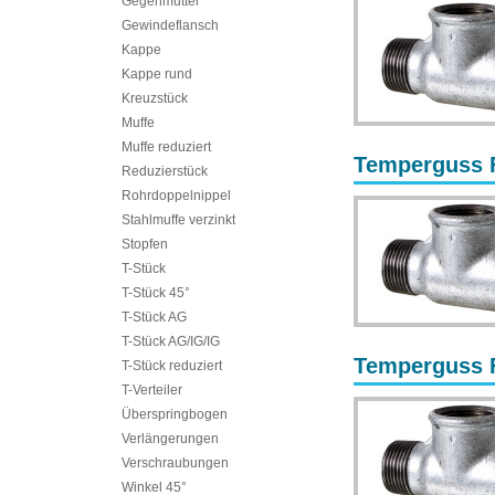
Gegenmutter
Gewindeflansch
Kappe
Kappe rund
Kreuzstück
Muffe
Muffe reduziert
Temperguss Fi
Reduzierstück
Rohrdoppelnippel
Stahlmuffe verzinkt
Stopfen
T-Stück
T-Stück 45°
T-Stück AG
T-Stück AG/IG/IG
Temperguss Fi
T-Stück reduziert
T-Verteiler
Überspringbogen
Verlängerungen
Verschraubungen
Winkel 45°