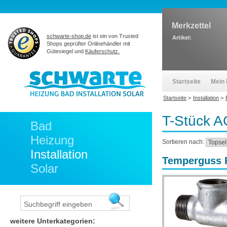
Merkzettel
schwarte-shop.de
ist ein von Trusted
Artikel:
Shops geprüfter Onlinehändler mit
Gütesiegel und
Käuferschutz.
Startseite
Mein 
Startseite
>
Installation
>
T-Stück A
Bad
Heizung
Sortieren nach:
Installation
Temperguss Fi
Solar
weitere Unterkategorien: