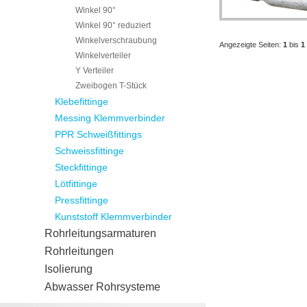
Winkel 90°
Winkel 90° reduziert
Winkelverschraubung
Angezeigte Seiten:
1
bis
1
Winkelverteiler
Y Verteiler
Zweibogen T-Stück
Klebefittinge
Messing Klemmverbinder
PPR Schweißfittings
Schweissfittinge
Steckfittinge
Lötfittinge
Pressfittinge
Kunststoff Klemmverbinder
Rohrleitungsarmaturen
Rohrleitungen
Isolierung
Abwasser Rohrsysteme