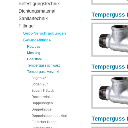
Befestigungstechnik
Dichtungsmaterial
Temperguss Fi
Sanitärtechnik
Fittinge
Gebo Verschraubungen
Gewindefittinge
Rotguss
Messing
Edelstahl
Temperguss schwarz
Temperguss Fi
Temperguss verzinkt
Bogen 45°
Bogen 90°
Bogen T-Stück
Deckenwinkel
Doppelbogen
Doppelnippel
Doppelnippel reduziert
Temperguss Fi
Einfacher Nippel