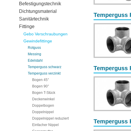
Befestigungstechnik
Dichtungsmaterial
Temperguss Fi
Sanitärtechnik
Fittinge
Gebo Verschraubungen
Gewindefittinge
Rotguss
Messing
Edelstahl
Temperguss schwarz
Temperguss Fi
Temperguss verzinkt
Bogen 45°
Bogen 90°
Bogen T-Stück
Deckenwinkel
Doppelbogen
Doppelnippel
Doppelnippel reduziert
Temperguss Fi
Einfacher Nippel