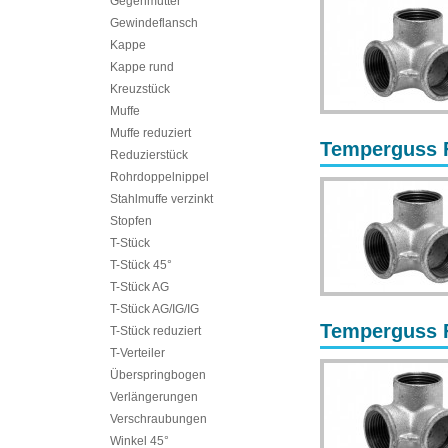
Gegenmutter
Gewindeflansch
Kappe
Kappe rund
Kreuzstück
Muffe
Muffe reduziert
Temperguss Fi
Reduzierstück
Rohrdoppelnippel
Stahlmuffe verzinkt
Stopfen
T-Stück
T-Stück 45°
T-Stück AG
T-Stück AG/IG/IG
Temperguss Fi
T-Stück reduziert
T-Verteiler
Überspringbogen
Verlängerungen
Verschraubungen
Winkel 45°