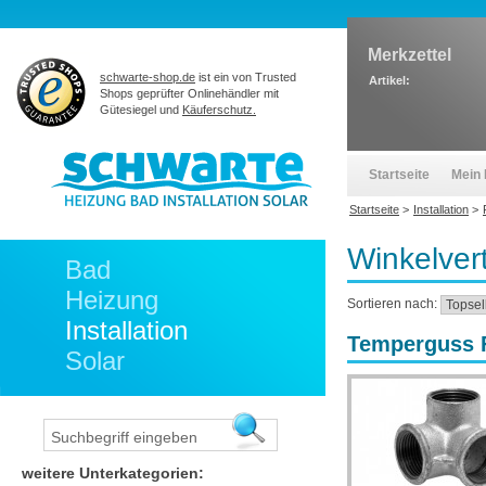
Merkzettel
schwarte-shop.de
ist ein von Trusted
Artikel:
Shops geprüfter Onlinehändler mit
Gütesiegel und
Käuferschutz.
Startseite
Mein 
Startseite
>
Installation
>
Winkelver
Bad
Heizung
Sortieren nach:
Installation
Temperguss Fi
Solar
weitere Unterkategorien: