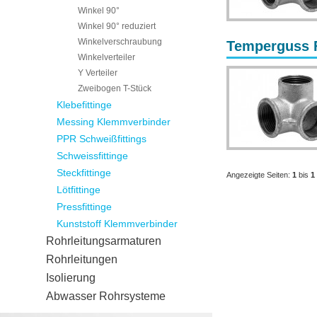
Winkel 90°
Winkel 90° reduziert
Winkelverschraubung
Temperguss Fi
Winkelverteiler
Y Verteiler
Zweibogen T-Stück
Klebefittinge
Messing Klemmverbinder
PPR Schweißfittings
Schweissfittinge
Steckfittinge
Angezeigte Seiten:
1
bis
1
Lötfittinge
Pressfittinge
Kunststoff Klemmverbinder
Rohrleitungsarmaturen
Rohrleitungen
Isolierung
Abwasser Rohrsysteme