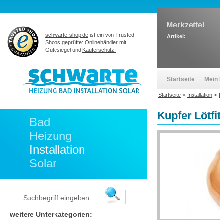
Merkzettel
schwarte-shop.de
ist ein von Trusted
Artikel:
Shops geprüfter Onlinehändler mit
Gütesiegel und
Käuferschutz.
Startseite
Mein 
Startseite
>
Installation
>
Kupfer Lötfi
Bad
Heizung
Installation
Solar
weitere Unterkategorien: