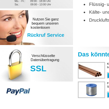
Mo. - Fr.:
09:00 - 18:00 Uhr
Flüssig- 
Sa.:
09:00 - 13:00 Uhr
Kälte- u
Nutzen Sie ganz
Druckluft
bequem unseren
kostenlosen
Rückruf Service
Das könnte
Verschlüsselte
Datenübertragung
K
SSL
b
F
S