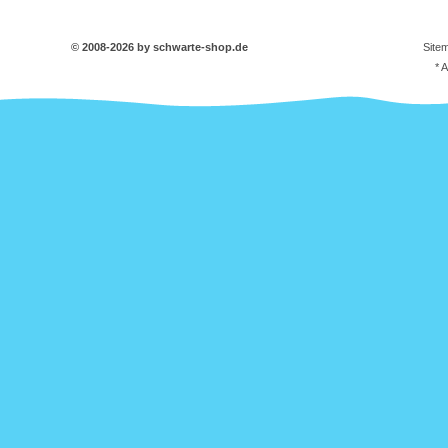
© 2008-2026 by schwarte-shop.de
Site
* 