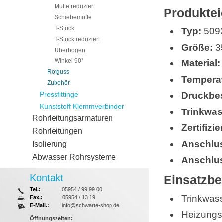
Muffe reduziert
Produktei
Schiebemuffe
T-Stück
Typ:
5092
T-Stück reduziert
Größe:
3
Überbogen
Winkel 90°
Material:
Rotguss
Temperat
Zubehör
Pressfittinge
Druckbe
Kunststoff Klemmverbinder
Trinkwa
Rohrleitungsarmaturen
Zertifizi
Rohrleitungen
Anschlus
Isolierung
Abwasser Rohrsysteme
Anschlus
Kontakt
Einsatzbe
Tel.:
05954 / 99 99 00
Trinkwass
Fax.:
05954 / 13 19
E-Mail.:
info@schwarte-shop.de
Heizungs
Öffnungszeiten: