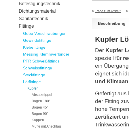
Befestigungstechnik
Dichtungsmaterial
»
Frage zum Artikel?
»
Sanitärtechnik
Beschreibung
Fittinge
Gebo Verschraubungen
Kupfer Löt
Gewindefittinge
Klebefittinge
Der
Kupfer L
Messing Klemmverbinder
speziell für
re
PPR Schweißfittings
ein Übergang 
Schweissfittinge
eignet sich id
Steckfittinge
und Klimaan
Lötfittinge
Kupfer
Gefertigt aus
Absatznippel
der Fitting z
Bogen 180°
Bogen 45°
hohe Temperat
Bogen 90°
zertifiziert
un
Kappen
Trinkwasserin
Muffe mit Anschlag