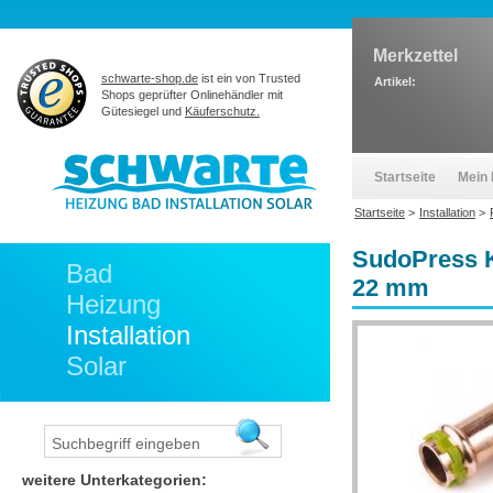
Merkzettel
schwarte-shop.de
ist ein von Trusted
Artikel:
Shops geprüfter Onlinehändler mit
Gütesiegel und
Käuferschutz.
Startseite
Mein 
Startseite
>
Installation
>
SudoPress Ku
Bad
22 mm
Heizung
Installation
Solar
weitere Unterkategorien: