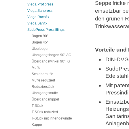
Seppelfricke 
Viega Profipress
einsetzbar be
Viega Sanpress
Viega Raxofix
den grünen Ri
Viega Sanfix
Trinkwassera
SudoPress Pressfittings
Bogen 90°
Bogen 45°
Überbogen
Vorteile und
Übergangsbogen 90° AG
DIN-DVG
Übergangswinkel 90° IG
Muffe
SudoPress
Schiebemuffe
Edelstahl
Muffe reduziert
Mit paten
Reduzierstück
Pressindi
Übergangsmuffe
Übergangsnippel
Einsatzbe
T-Stück
Heizungsi
T-Stück reduziert
Sanitärin
T-Stück mit Innengewinde
Anlagenb
Kappe