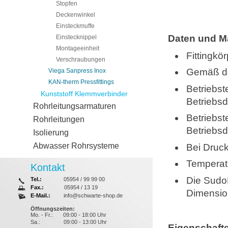
Stopfen
Deckenwinkel
Einsteckmuffe
Daten und M
Einstecknippel
Montageeinheit
Fittingkö
Verschraubungen
Gemäß der
Viega Sanpress Inox
KAN-therm Pressfittings
Betriebst
Kunststoff Klemmverbinder
Betriebsd
Rohrleitungsarmaturen
Betriebst
Rohrleitungen
Betriebsd
Isolierung
Abwasser Rohrsysteme
Bei Druck
Temperatu
Kontakt
Die SudoP
Tel.:
05954 / 99 99 00
Fax.:
05954 / 13 19
Dimensione
E-Mail.:
info@schwarte-shop.de
Öffnungszeiten:
Mo. - Fr.:
09:00 - 18:00 Uhr
Sa.:
09:00 - 13:00 Uhr
Eigenschaft