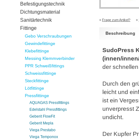
Befestigungstechnik
Dichtungsmaterial
Sanitärtechnik
»
Frage zum Artikel?
»
Fittinge
Beschreibung
Gebo Verschraubungen
Gewindefittinge
SudoPress Ku
Klebefittinge
(innen/innen
Messing Klemmverbinder
PPR Schweißfittings
der schnellen
Schweissfittinge
Steckfittinge
Durch den grü
Lötfittinge
leicht und ein
Pressfittinge
ist ein Verg
AQUAGAS Pressfittings
unverpresst Z
Edelstahl Pressfittings
undicht.
Geberit FlowFit
Geberit Mepla
Viega Prestabo
Der Kupfer Pre
Viega Temponox