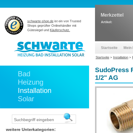
Merkzettel
schwarte-shop.de
ist ein von Trusted
Artikel:
Shops geprüfter Onlinehändler mit
Gütesiegel und
Käuferschutz.
Startseite
Mein 
Startseite
>
Installation
>
SudoPress R
Bad
1/2" AG
Heizung
Installation
Solar
weitere Unterkategorien: