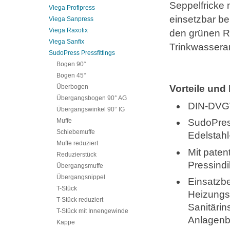
Seppelfricke 
Viega Profipress
einsetzbar be
Viega Sanpress
Viega Raxofix
den grünen Ri
Viega Sanfix
Trinkwassera
SudoPress Pressfittings
Bogen 90°
Bogen 45°
Überbogen
Vorteile und
Übergangsbogen 90° AG
DIN-DVG
Übergangswinkel 90° IG
Muffe
SudoPress
Schiebemuffe
Edelstahl
Muffe reduziert
Mit paten
Reduzierstück
Pressindi
Übergangsmuffe
Übergangsnippel
Einsatzbe
T-Stück
Heizungsi
T-Stück reduziert
Sanitärin
T-Stück mit Innengewinde
Anlagenb
Kappe