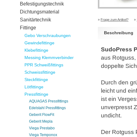
Befestigungstechnik
Dichtungsmaterial
Sanitärtechnik
»
Frage zum Artikel?
»
Fittinge
Beschreibung
Gebo Verschraubungen
Gewindefittinge
SudoPress Pr
Klebefittinge
aus Rotguss, 
Messing Klemmverbinder
PPR Schweißfittings
doppelte Sich
Schweissfittinge
Steckfittinge
Durch den grü
Lötfittinge
leicht und ein
Pressfittinge
ist ein Verg
AQUAGAS Pressfittings
unverpresst Z
Edelstahl Pressfittings
undicht.
Geberit FlowFit
Geberit Mepla
Viega Prestabo
Der Rotguss P
Viega Temponox