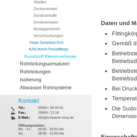
Stopfen
Deckenwinkel
Einsteckmuffe
Daten und M
Einstecknippel
Montageeinheit
Fittingk
Verschraubungen
Gemäß der
Viega Sanpress Inox
KAN-therm Pressfittings
Betriebst
Kunststoff Klemmverbinder
Betriebsd
Rohrleitungsarmaturen
Betriebst
Rohrleitungen
Betriebsd
Isolierung
Abwasser Rohrsysteme
Bei Druck
Temperatu
Kontakt
Die SudoP
Tel.:
05954 / 99 99 00
Fax.:
05954 / 13 19
Dimensione
E-Mail.:
info@schwarte-shop.de
Öffnungszeiten:
Mo. - Fr.:
09:00 - 18:00 Uhr
Sa.:
09:00 - 13:00 Uhr
Eigenschaft