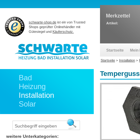
Merkzettel
schwarte-shop.de
ist ein von Trusted
Artikel:
Shops geprüfter Onlinehändler mit
Gütesiegel und
Käuferschutz.
Startseite
Mein 
Startseite
>
Installation
>
Temperguss F
Bad
Heizung
Installation
Solar
weitere Unterkategorien: