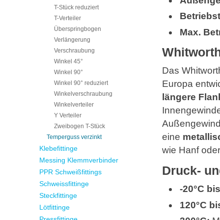
Außenge
T-Stück reduziert
Betriebs
T-Verteiler
Überspringbogen
Max. Bet
Verlängerung
Whitwort
Verschraubung
Winkel 45°
Das Whitworth
Winkel 90°
Europa entwic
Winkel 90° reduziert
Winkelverschraubung
längere Flan
Winkelverteiler
Innengewinde 
Y Verteiler
Außengewin
Zweibogen T-Stück
eine
metalli
Temperguss verzinkt
Klebefittinge
wie Hanf oder
Messing Klemmverbinder
Druck- un
PPR Schweißfittings
Schweissfittinge
-20°C bi
Steckfittinge
120°C bi
Lötfittinge
Pressfittinge