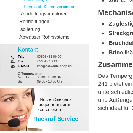
300°C:
Ma
Kunststoff Klemmverbinder
Mechanis
Rohrleitungsarmaturen
Rohrleitungen
Zugfestig
Isolierung
Streckgr
Abwasser Rohrsysteme
Bruchde
Kontakt
Brinellhä
Tel.:
05954 / 99 99 00
Fax.:
05954 / 13 19
Zusamme
E-Mail.:
info@schwarte-shop.de
Öffnungszeiten:
Das Tempergus
Mo. - Fr.:
09:00 - 18:00 Uhr
Sa.:
09:00 - 13:00 Uhr
241 bietet ei
unterschiedl
und Außengewi
Nutzen Sie ganz
bequem unseren
sich ideal fü
kostenlosen
Rückruf Service