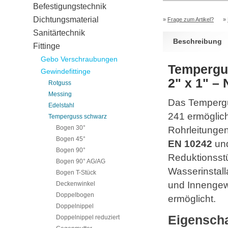
Befestigungstechnik
Dichtungsmaterial
»
Frage zum Artikel?
»
Sanitärtechnik
Beschreibung
Fittinge
Gebo Verschraubungen
Tempergus
Gewindefittinge
2" x 1" – 
Rotguss
Messing
Das Tempergus
Edelstahl
241 ermöglich
Temperguss schwarz
Bogen 30°
Rohrleitungen
Bogen 45°
EN 10242
un
Bogen 90°
Reduktionsst
Bogen 90° AG/AG
Wasserinstal
Bogen T-Stück
und Innengewi
Deckenwinkel
Doppelbogen
ermöglicht.
Doppelnippel
Eigenscha
Doppelnippel reduziert