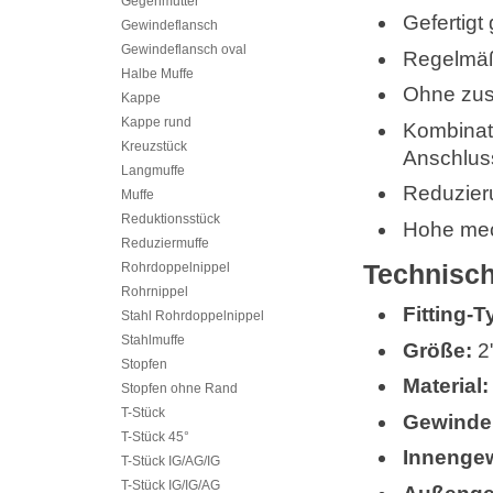
Gegenmutter
Gefertig
Gewindeflansch
Gewindeflansch oval
Regelmäß
Halbe Muffe
Ohne zus
Kappe
Kappe rund
Kombinati
Kreuzstück
Anschlus
Langmuffe
Reduzier
Muffe
Reduktionsstück
Hohe mec
Reduziermuffe
Technisch
Rohrdoppelnippel
Rohrnippel
Fitting-T
Stahl Rohrdoppelnippel
Stahlmuffe
Größe:
2"
Stopfen
Material:
Stopfen ohne Rand
T-Stück
Gewinde
T-Stück 45°
Innenge
T-Stück IG/AG/IG
T-Stück IG/IG/AG