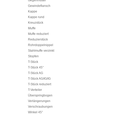
Gegenmutter
Gewindeflansch
Kappe
Kappe rund
Kreuzstück
Muffe
Muffe reduziert
Reduzierstück
Rohrdoppelnippel
Stahlmuffe verzinkt
Stopfen
T-Stück
T-Stück 45°
T-Stück AG
T-Stück AG/IG/IG
T-Stück reduziert
T-Verteiler
Überspringbogen
Verlängerungen
Verschraubungen
Winkel 45°