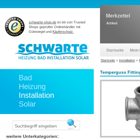
Merkzettel
schwarte-shop.de
ist ein von Trusted
Artikel:
Shops geprüfter Onlinehändler mit
Gütesiegel und
Käuferschutz.
Startseite
Mein 
Startseite
>
Installation
>
Temperguss Fitting
Bad
Heizung
Installation
Solar
weitere Unterkategorien: