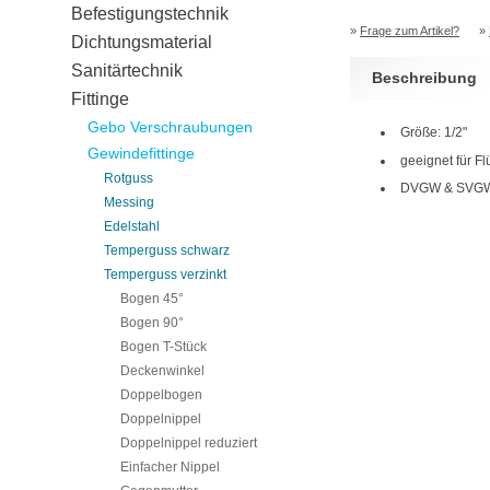
Befestigungstechnik
»
Frage zum Artikel?
»
Dichtungsmaterial
Sanitärtechnik
Beschreibung
Fittinge
Gebo Verschraubungen
Größe: 1/2"
Gewindefittinge
geeignet für Fl
Rotguss
DVGW & SVGW 
Messing
Edelstahl
Temperguss schwarz
Temperguss verzinkt
Bogen 45°
Bogen 90°
Bogen T-Stück
Deckenwinkel
Doppelbogen
Doppelnippel
Doppelnippel reduziert
Einfacher Nippel