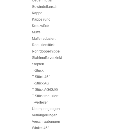
Gegenmutter
Gewindeflansch
Kappe
Kappe rund
Kreuzstück
Muffe
Muffe reduziert
Reduzierstück
Rohrdoppelnippel
Stahlmuffe verzinkt
Stopfen
T-Stück
T-Stück 45°
T-Stück AG
T-Stück AG/IG/IG
T-Stück reduziert
T-Verteiler
Überspringbogen
Verlängerungen
Verschraubungen
Winkel 45°