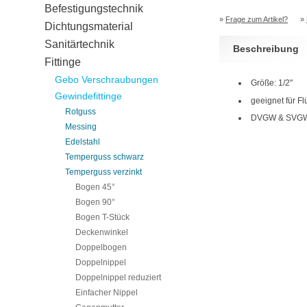
Befestigungstechnik
»
Frage zum Artikel?
»
Dichtungsmaterial
Sanitärtechnik
Beschreibung
Fittinge
Gebo Verschraubungen
Größe: 1/2"
Gewindefittinge
geeignet für Fl
Rotguss
DVGW & SVGW 
Messing
Edelstahl
Temperguss schwarz
Temperguss verzinkt
Bogen 45°
Bogen 90°
Bogen T-Stück
Deckenwinkel
Doppelbogen
Doppelnippel
Doppelnippel reduziert
Einfacher Nippel