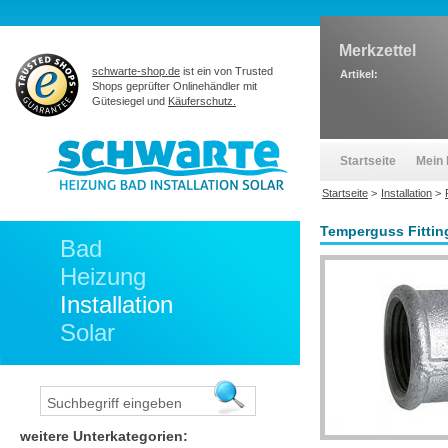
Merkzettel
schwarte-shop.de
ist ein von Trusted
Artikel:
Shops geprüfter Onlinehändler mit
Gütesiegel und
Käuferschutz.
Startseite
Mein 
Startseite
>
Installation
>
Temperguss Fitting
Bad
Heizung
Installation
Solar
weitere Unterkategorien: