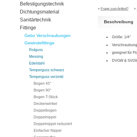
Befestigungstechnik
»
Frage zum Artikel?
»
Dichtungsmaterial
Sanitärtechnik
Beschreibung
Fittinge
Gebo Verschraubungen
Größe: 1/4"
Gewindefittinge
Verschraubung
Rotguss
geeignet für Fl
Messing
DVGW & SVGW 
Edelstahl
Temperguss schwarz
Temperguss verzinkt
Bogen 45°
Bogen 90°
Bogen T-Stück
Deckenwinkel
Doppelbogen
Doppelnippel
Doppelnippel reduziert
Einfacher Nippel