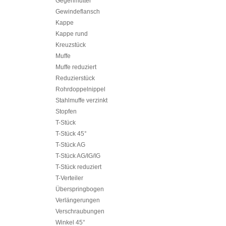
Gegenmutter
Gewindeflansch
Kappe
Kappe rund
Kreuzstück
Muffe
Muffe reduziert
Reduzierstück
Rohrdoppelnippel
Stahlmuffe verzinkt
Stopfen
T-Stück
T-Stück 45°
T-Stück AG
T-Stück AG/IG/IG
T-Stück reduziert
T-Verteiler
Überspringbogen
Verlängerungen
Verschraubungen
Winkel 45°