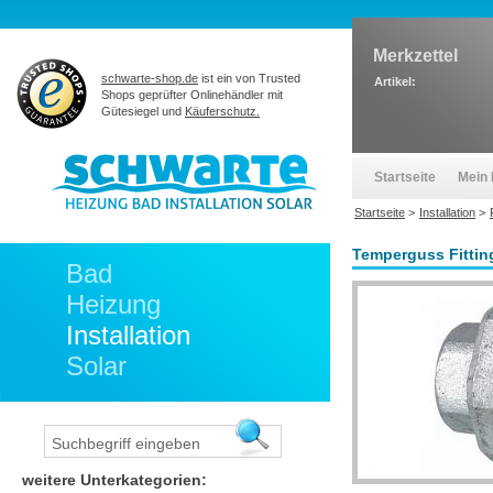
Merkzettel
schwarte-shop.de
ist ein von Trusted
Artikel:
Shops geprüfter Onlinehändler mit
Gütesiegel und
Käuferschutz.
Startseite
Mein 
Startseite
>
Installation
>
Temperguss Fittin
Bad
Heizung
Installation
Solar
weitere Unterkategorien: