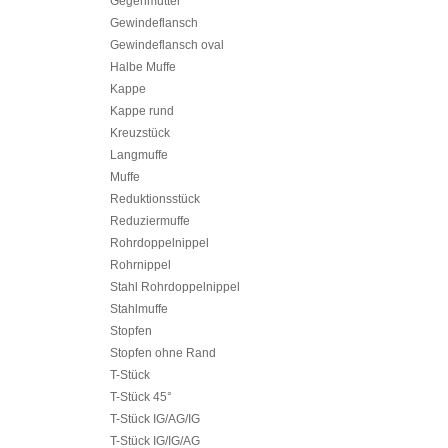
Gegenmutter
Gewindeflansch
Gewindeflansch oval
Halbe Muffe
Kappe
Kappe rund
Kreuzstück
Langmuffe
Muffe
Reduktionsstück
Reduziermuffe
Rohrdoppelnippel
Rohrnippel
Stahl Rohrdoppelnippel
Stahlmuffe
Stopfen
Stopfen ohne Rand
T-Stück
T-Stück 45°
T-Stück IG/AG/IG
T-Stück IG/IG/AG