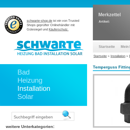
Merkzettel
schwarte-shop.de
ist ein von Trusted
Artikel:
Shops geprüfter Onlinehändler mit
Gütesiegel und
Käuferschutz.
Startseite
Mein 
Startseite
>
Installation
>
Temperguss Fittin
Bad
Heizung
Installation
Solar
weitere Unterkategorien: