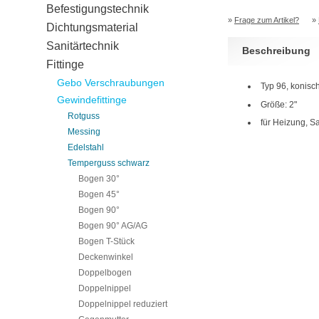
Befestigungstechnik
»
Frage zum Artikel?
»
Dichtungsmaterial
Sanitärtechnik
Beschreibung
Fittinge
Gebo Verschraubungen
Typ 96, konisc
Gewindefittinge
Größe: 2"
Rotguss
für Heizung, S
Messing
Edelstahl
Temperguss schwarz
Bogen 30°
Bogen 45°
Bogen 90°
Bogen 90° AG/AG
Bogen T-Stück
Deckenwinkel
Doppelbogen
Doppelnippel
Doppelnippel reduziert